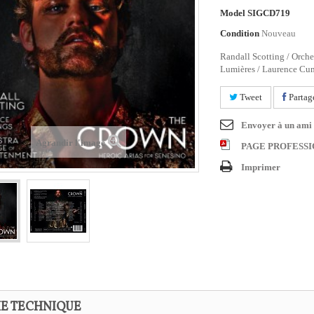
Model
SIGCD719
Condition
Nouveau
Randall Scotting / Orche
Lumières / Laurence C
Tweet
Partag
Envoyer à un ami
Agrandir l'image
PAGE PROFESS
Imprimer
HE TECHNIQUE