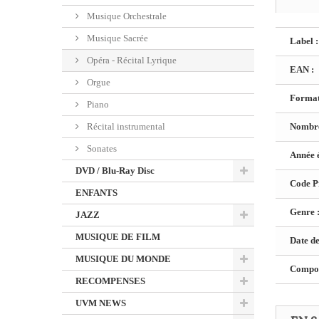
Musique Orchestrale
Musique Sacrée
Label :
Opéra - Récital Lyrique
EAN :
Orgue
Format
Piano
Récital instrumental
Nombre
Sonates
Année é
DVD / Blu-Ray Disc
Code Pr
ENFANTS
Genre 
JAZZ
MUSIQUE DE FILM
Date de
MUSIQUE DU MONDE
Composi
RECOMPENSES
UVM NEWS