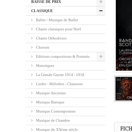
BAISSE DE PRIX
CLASSIQUE
Ballet / Musique de Ballet
Chants classiques pour Noël
Chants Orthodoxes
Choeurs
Editions compositeurs & Portraits
Historiques
La Grande Guerre 1914 - 1918
Lieder - Mélodies - Chansons
Musique Ancienne
Musique Baroque
Musique Contemporaine
Musique de Chambre
FIC
Musique du XXème siècle