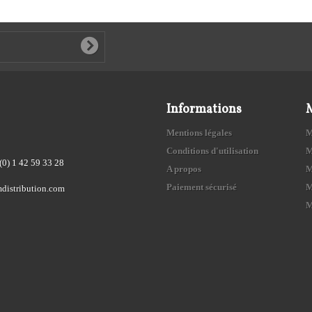
Informations
Mentions légales
M
Conditions d'utilisation
M
(0) 1 42 59 33 28
A propos
M
Paiement sécurisé
M
distribution.com
M