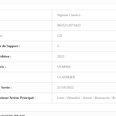
Signum Classics
0635212071922
 :
CD
 du Support :
1
dition :
2022
ix :
UVM004
:
CLASSIQUE
 Sortie :
21/10/2022
teur/Artiste Principal :
Lotti / Orlandini / Ariosti / Bononcini / Ri