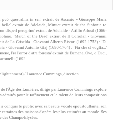
 può quest'alma in sen' extrait de Ascanio - Giuseppe Maria
e belle' extrait de Adelaide, Minuet extrait de the Sinfonia to
on disperi peregrino' extrait de Adelaide - Attilio Ariosti (1666-
oriolano, ‘March of the Dead' extrait de Il Coriolan - Giovanni
rait de La Griselda - Giovanni Alberto Ristori (1692-1753) : ‘Di
Siria - Giovanni Antonio Giaj (1690-1764) : ‘Fia che sì voglia...'
umene, Fra l'orror d'atra forresta' extrait de Eumene, Ove, o Duci,
Giacomelli (1692
 Enlightenment) / Laurence Cummings, direction
 de l'Âge des Lumières, dirigé par Laurence Cummings explore
s admirés pour le raffinement et le talent de leurs compositions
ir conquis le public avec sa beauté vocale époustouflante, son
ar certaines des maisons d'opéra les plus estimées au monde. Ses
tre des Champs-Elysées.