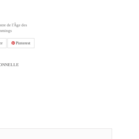
stre de l'Âge des
ummings
er
Pinterest
IONNELLE