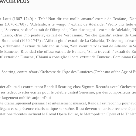
AVOIR PLUS
 Lotti (1667-1740) : ‘Deh! Non dir che molle amante' extrait de Teofane, ‘Non
ni (1676-1760) : ‘Adelaide, à te vengo...' extrait de Adelaide, ‘Vedrò più liete 
e, ‘Se cerca, se dice' extrait de Olimpiade, ‘Con due pegni...' extrait de Adelaide, ‘N
 ‘Lasso, ch'io t'ho perduta', extrait de Vespasiano, ‘So che guarda', extrait de C
a Bononcini (1670-1747) : ‘Affetto gioia' extrait de La Griselda, ‘Dolce sogno' ext
o, e d'amante...' extrait de Adriano in Siria, ‘Son sventurato' extrait de Adriano in 
 de Eumene, ‘Ricordati che offesa' extrait de Eumene, ‘Sì, tu trovasti...' extrait de E
ti' extrait de Eumene, 'Chiami a consiglio il core' extrait de Eumene - Geminiano 
 Scotting, contre-ténor / Orchestre de l'Âge des Lumières (Orchestra of the Age of
ier album du contre-ténor Randall Scotting chez Signum Records avec l'Orchestre
res redécouvertes écrites pour le célèbre castrat Senesino, par des compositeurs trè
t largement oubliés aujourd'hui.
ète dramatiquement persuasif et intensément musical, Randall est reconnu pour avo
légant et sa présence charismatique sur scène. Il est devenu un artiste recherché p
ntations récentes incluent le Royal Opera House, le Metropolitan Opera et le Théâ