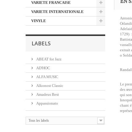
EN S
VARIETE FRANCAISE
VARIETE INTERNATIONALE
Antonio
VINYLE
Orlandi
Adelaid
1729) :
Battist
LABELS
vassall
extrait
o Solda
ABEAT for Jazz
AD'HOC
Randall
ALFA MUSIC
Le prem
Alkonost Classic
des œuv
Amadeus Best
qui son
Interpr
Appassionato
chant é
représe
Tous les labels