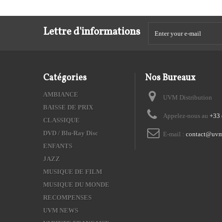
Lettre d'informations
Catégories
Nos Bureaux
AMBIANCE
UVM Distribution
BAISSE DE PRIX
Appelez-nous au
+33 
CLASSIQUE
DVD / Blu-Ray Disc
E-mail :
contact@uvm
ENFANTS
JAZZ
MUSIQUE DE FILM
MUSIQUE DU MONDE
RECOMPENSES
UVM NEWS