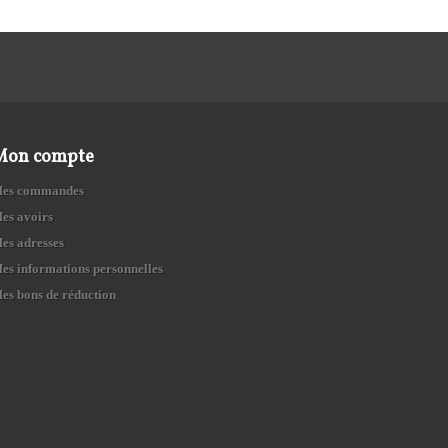
Mon compte
es commandes
es avoirs
es adresses
es informations personnelles
es bons de réduction