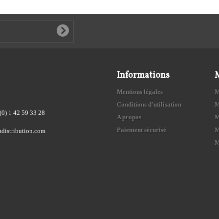
Informations
Mentions légales
M
Conditions d'utilisation
M
(0) 1 42 59 33 28
A propos
M
Paiement sécurisé
M
distribution.com
M