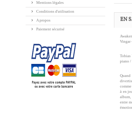
Mentions légales
Conditions d'utilisation
EN S
A propos
Paiement sécurisé
Awakeni
Vingar 
Tobias 
piano /
Quand 
diverti
comme u
à en jo
album, 
entre m
émotion