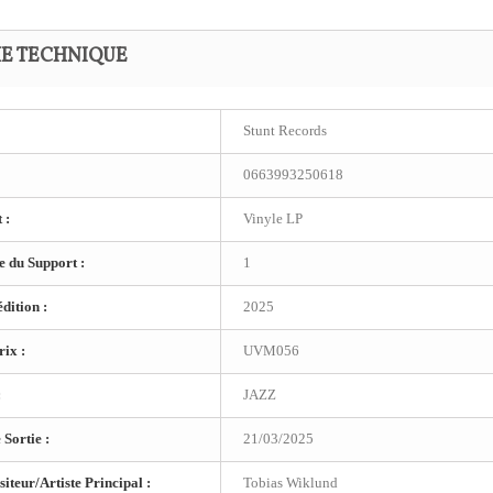
HE TECHNIQUE
Stunt Records
0663993250618
 :
Vinyle LP
 du Support :
1
dition :
2025
ix :
UVM056
:
JAZZ
 Sortie :
21/03/2025
teur/Artiste Principal :
Tobias Wiklund