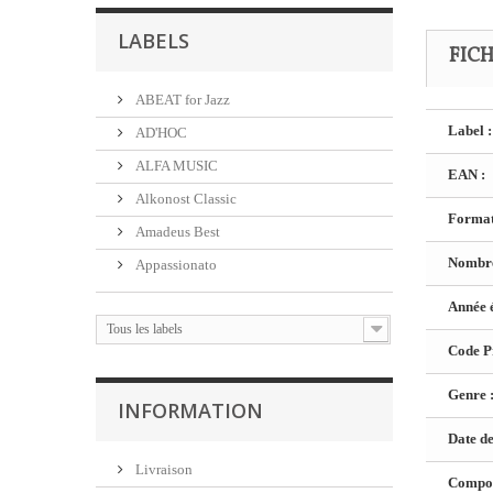
LABELS
FIC
ABEAT for Jazz
Label :
AD'HOC
ALFA MUSIC
EAN :
Alkonost Classic
Format
Amadeus Best
Nombre
Appassionato
Année é
Tous les labels
Code Pr
Genre 
INFORMATION
Date de
Livraison
Composi