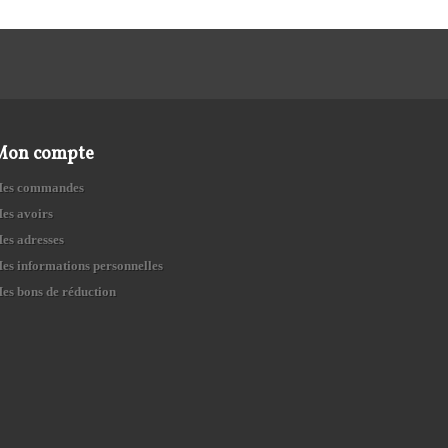
Mon compte
es commandes
es avoirs
es adresses
es informations personnelles
es bons de réduction