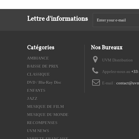
Lettre d'informations
Catégories
Nos Bureaux
AMBIANCE
UVM Distribution
BAISSE DE PRIX
Appelez-nous au
+33 
CLASSIQUE
DVD / Blu-Ray Disc
E-mail :
contact@uvm
ENFANTS
JAZZ
MUSIQUE DE FILM
MUSIQUE DU MONDE
RECOMPENSES
UVM NEWS
VARIETE FRANCAISE