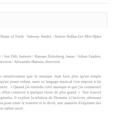
Name of Truth - Subway Smiles - Solens Strålar Ger Mitt Hjäta
 / Jon Fält, batterie / Kansan Zetterberg, basse / Johan Graden,
rection / Alexander Hanson, direction
 intuitivement que la musique était bien plus qu'un simple
s qu'un jeune enfant, mais ce langage musical s'est imposé à lui
tacte : « Quand j'ai entendu cette musique et que j'ai commencé
mais d'être connecté à quelque chose de plus grand. » Son nouvel
les, il explore la relation de l'homme à l'univers, alternant
n pont entre le terrestre et le divin, une manière d'exprimer des
tre même sacré.