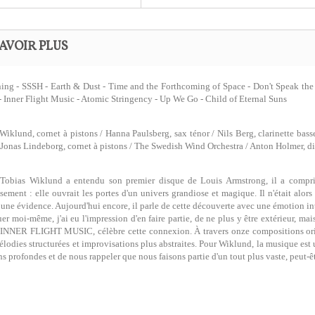
AVOIR PLUS
ng - SSSH - Earth & Dust - Time and the Forthcoming of Space - Don't Speak the 
- Inner Flight Music - Atomic Stringency - Up We Go - Child of Eternal Suns
Wiklund, cornet à pistons / Hanna Paulsberg, sax ténor / Nils Berg, clarinette basse
 Jonas Lindeborg, cornet à pistons / The Swedish Wind Orchestra / Anton Holmer, di
Tobias Wiklund a entendu son premier disque de Louis Armstrong, il a compris
ssement : elle ouvrait les portes d'un univers grandiose et magique. Il n'était alor
ne évidence. Aujourd'hui encore, il parle de cette découverte avec une émotion in
uer moi-même, j'ai eu l'impression d'en faire partie, de ne plus y être extérieur, 
INNER FLIGHT MUSIC, célèbre cette connexion. À travers onze compositions origina
élodies structurées et improvisations plus abstraites. Pour Wiklund, la musique est u
s profondes et de nous rappeler que nous faisons partie d'un tout plus vaste, peut-ê