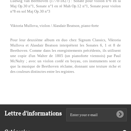
Ludwig van Beethoven (1770-1827) : Sonate pour violon n°6 en la
Maj Op.30 n°1, Sonate n°1 en ré Mah Op.12 n°1, Sonate pour violon
n°8 en sol Maj Op.30 n°3
Viktoria Mullova, violon / Alasdair Beatson, piano-forte
Pour leur deuxième album en duo chez Signum Classics, Viktoria
Mullova et Alasdair Beatson interprètent les Sonates 6, 1 et 8 de
Beethoven. Comme dans les enregistrements précédents, ils utilisent
une copie d'un Walter de 1805 (un pianoforte viennois) par Paul
McNulty ; avec un violon cordé en boyau, ces instruments sont ce
que la musique de Beethoven réclame, donnant une texture riche et
des couleurs distinctes entre les registres.
Lettre d'informations