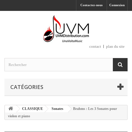
Contactez-nous
Connexion
contact
plan du site
CATÉGORIES
CLASSIQUE
Sonates
Brahms : Les 3 Sonates pour
violon et piano