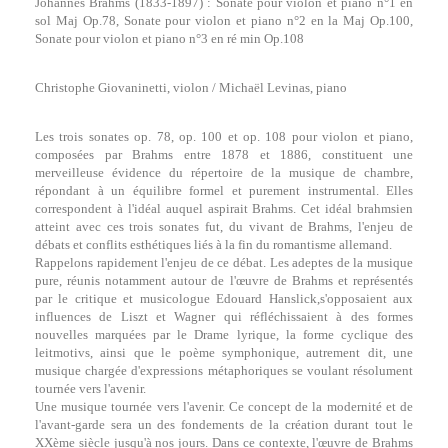
Johannes Brahms (1833-1897) : Sonate pour violon et piano n°1 en
sol Maj Op.78, Sonate pour violon et piano n°2 en la Maj Op.100,
Sonate pour violon et piano n°3 en ré min Op.108
Christophe Giovaninetti, violon / Michaël Levinas, piano
Les trois sonates op. 78, op. 100 et op. 108 pour violon et piano,
composées par Brahms entre 1878 et 1886, constituent une
merveilleuse évidence du répertoire de la musique de chambre,
répondant à un équilibre formel et purement instrumental. Elles
correspondent à l'idéal auquel aspirait Brahms. Cet idéal brahmsien
atteint avec ces trois sonates fut, du vivant de Brahms, l'enjeu de
débats et conflits esthétiques liés à la fin du romantisme allemand.
Rappelons rapidement l'enjeu de ce débat. Les adeptes de la musique
pure, réunis notamment autour de l'œuvre de Brahms et représentés
par le critique et musicologue Edouard Hanslick,s'opposaient aux
influences de Liszt et Wagner qui réfléchissaient à des formes
nouvelles marquées par le Drame lyrique, la forme cyclique des
leitmotivs, ainsi que le poème symphonique, autrement dit, une
musique chargée d'expressions métaphoriques se voulant résolument
tournée vers l'avenir.
Une musique tournée vers l'avenir. Ce concept de la modernité et de
l'avant-garde sera un des fondements de la création durant tout le
XXème siècle jusqu'à nos jours. Dans ce contexte, l'œuvre de Brahms