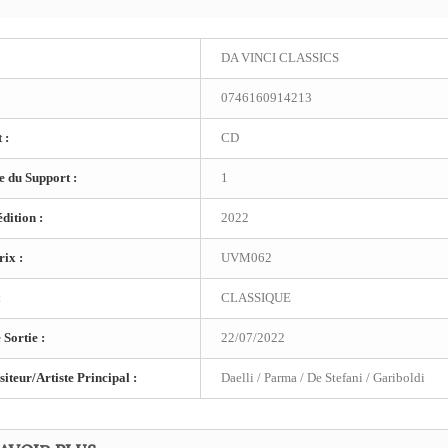
DA VINCI CLASSICS
0746160914213
 :
CD
 du Support :
1
dition :
2022
ix :
UVM062
:
CLASSIQUE
 Sortie :
22/07/2022
teur/Artiste Principal :
Daelli / Parma / De Stefani / Gariboldi