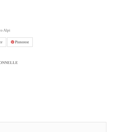
co Alpi
er
Pinterest
IONNELLE