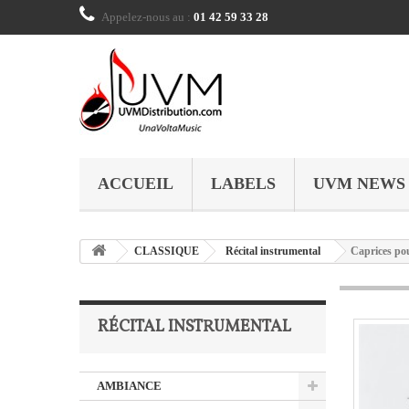
Appelez-nous au :
01 42 59 33 28
ACCUEIL
LABELS
UVM NEWS
CLASSIQUE
Récital instrumental
Caprices po
RÉCITAL INSTRUMENTAL
AMBIANCE