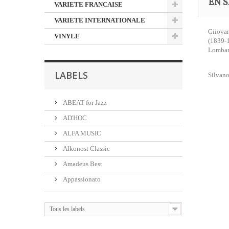
EN S
VARIETE FRANCAISE
VARIETE INTERNATIONALE
Giiovan
VINYLE
(1839-1
Lombard
LABELS
Silvano
ABEAT for Jazz
AD'HOC
ALFA MUSIC
Alkonost Classic
Amadeus Best
Appassionato
Tous les labels