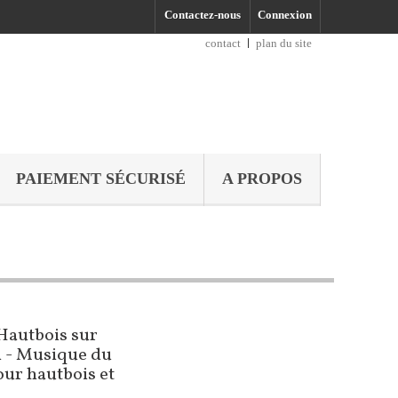
Contactez-nous
Connexion
contact
plan du site
PAIEMENT SÉCURISÉ
A PROPOS
Hautbois sur
i - Musique du
our hautbois et