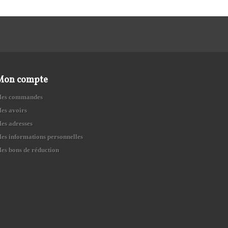
Mon compte
es commandes
es avoirs
es adresses
es informations personnelles
es bons de réduction