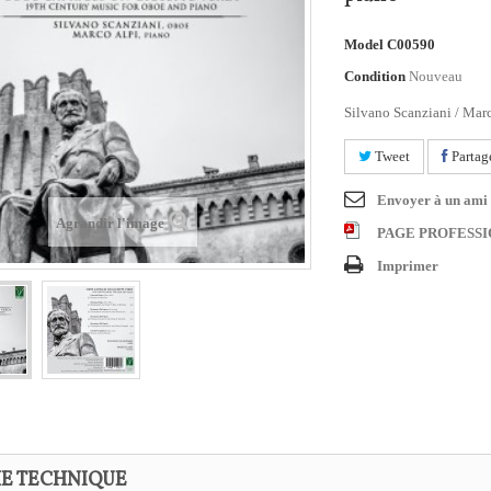
Model
C00590
Condition
Nouveau
Silvano Scanziani / Mar
Tweet
Partag
Envoyer à un ami
Agrandir l'image
PAGE PROFESS
Imprimer
HE TECHNIQUE