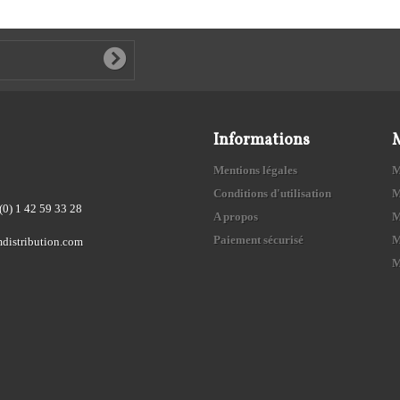
Informations
Mentions légales
M
Conditions d'utilisation
M
(0) 1 42 59 33 28
A propos
M
Paiement sécurisé
M
distribution.com
M