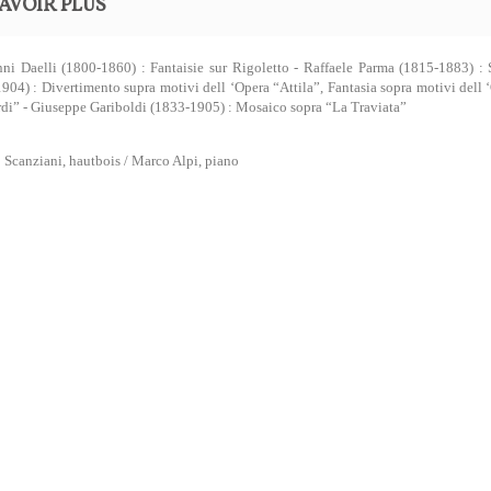
AVOIR PLUS
ni Daelli (1800-1860) : Fantaisie sur Rigoletto - Raffaele Parma (1815-1883) 
904) : Divertimento supra motivi dell ‘Opera “Attila”, Fantasia sopra motivi dell
i” - Giuseppe Gariboldi (1833-1905) : Mosaico sopra “La Traviata”
 Scanziani, hautbois / Marco Alpi, piano