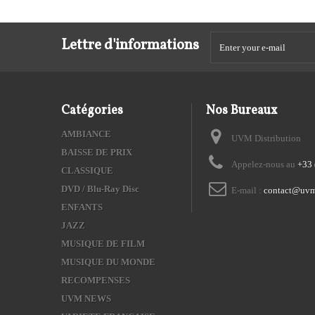
Lettre d'informations
Catégories
Nos Bureaux
AMBIANCE
UVM Distribution
BAISSE DE PRIX
Appelez-nous au
+33 
CLASSIQUE
DVD / Blu-Ray Disc
E-mail :
contact@uvm
ENFANTS
JAZZ
MUSIQUE DE FILM
MUSIQUE DU MONDE
RECOMPENSES
UVM NEWS