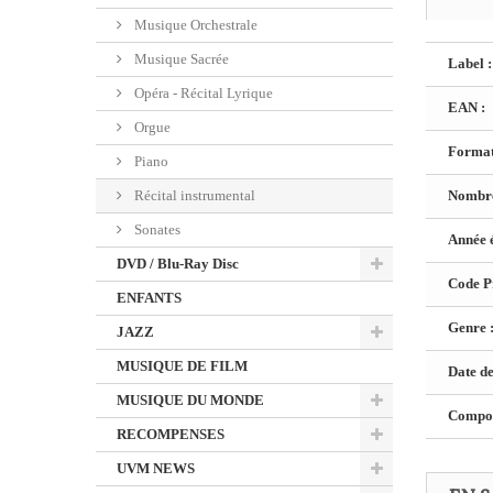
Musique Orchestrale
Musique Sacrée
Label :
Opéra - Récital Lyrique
EAN :
Orgue
Format
Piano
Récital instrumental
Nombre
Sonates
Année é
DVD / Blu-Ray Disc
Code Pr
ENFANTS
Genre 
JAZZ
MUSIQUE DE FILM
Date de
MUSIQUE DU MONDE
Composi
RECOMPENSES
UVM NEWS