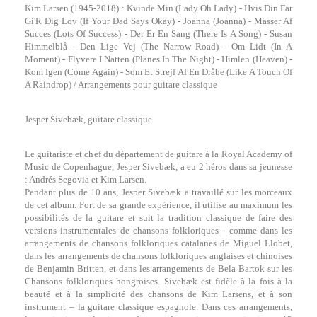
Kim Larsen (1945-2018) : Kvinde Min (Lady Oh Lady) - Hvis Din Far
Gi'R Dig Lov (If Your Dad Says Okay) - Joanna (Joanna) - Masser Af
Succes (Lots Of Success) - Der Er En Sang (There Is A Song) - Susan
Himmelblå - Den Lige Vej (The Narrow Road) - Om Lidt (In A
Moment) - Flyvere I Natten (Planes In The Night) - Himlen (Heaven) -
Kom Igen (Come Again) - Som Et Strejf Af En Dråbe (Like A Touch Of
A Raindrop) / Arrangements pour guitare classique
Jesper Sivebæk, guitare classique
Le guitariste et chef du département de guitare à la Royal Academy of
Music de Copenhague, Jesper Sivebæk, a eu 2 héros dans sa jeunesse
: Andrés Segovia et Kim Larsen.
Pendant plus de 10 ans, Jesper Sivebæk a travaillé sur les morceaux
de cet album. Fort de sa grande expérience, il utilise au maximum les
possibilités de la guitare et suit la tradition classique de faire des
versions instrumentales de chansons folkloriques - comme dans les
arrangements de chansons folkloriques catalanes de Miguel Llobet,
dans les arrangements de chansons folkloriques anglaises et chinoises
de Benjamin Britten, et dans les arrangements de Bela Bartok sur les
Chansons folkloriques hongroises. Sivebæk est fidèle à la fois à la
beauté et à la simplicité des chansons de Kim Larsens, et à son
instrument – la guitare classique espagnole. Dans ces arrangements,