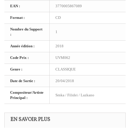
EAN :
3770005867089
Format :
CD
Nombre du Support
1
:
Année édition :
2018
Code Prix :
UVM062
Genre :
CLASSIQUE
Date de Sortie :
20/04/2018
Compositeur/Artiste
Srnka / Filidei / Lazkano
Principal :
EN SAVOIR PLUS