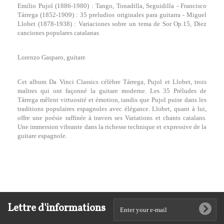
Emilio Pujol (1886-1980) : Tango, Tonadilla, Seguidilla - Francisco
Tárrega (1852-1909) : 35 preludios originales para guitarra - Miguel
Llobet (1878-1938) : Variaciones sobre un tema de Sor Op.15, Diez
canciones populares catalanas
Lorenzo Gasparo, guitare
Cet album Da Vinci Classics célèbre Tárrega, Pujol et Llobet, trois
maîtres qui ont façonné la guitare moderne. Les 35 Préludes de
Tárrega mêlent virtuosité et émotion, tandis que Pujol puise dans les
traditions populaires espagnoles avec élégance. Llobet, quant à lui,
offre une poésie raffinée à travers ses Variations et chants catalans.
Une immersion vibrante dans la richesse technique et expressive de la
guitare espagnole.
Lettre d'informations