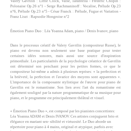
Valery Gavrilin : Little Clock, Valse, Tarantella - Frédéric Chopin :
Polonaise Op.26 n°1 - Serge Rachmaninoff : Vocalise, Prélude Op.23
n°6, Prélude Op.23 n°5 - César Franck : Prélude, Fugue et Variation -
Franz Liszt : Rapsodie Hongroise n°2
Émotion Piano Duo : Léa Yoanna Adam, piano / Denis Ivanov, piano
Dans le processus créatif de Valery Gavrilin (compositeur Russe), le
piano est devenu non seulement une base pratique pour tester
certaines idées sonores, mais aussi une source d'inspiration
primordiale. Les particularités de la psychologie créatrice de Gavrilin
ont déterminé son penchant pour les petites formes, ce que le
compositeur lui-même a admis à plusieurs reprises: « la perfection et
la brièveté, la perfection et l'avarice des moyens sont apparentes ».
L'importance de la composante stylistique de l'œuvre pour piano de
Gavrilin est le romantisme. Son lien avec l'art du romantisme est
également souligné par la nature programmatique de sa musique pour
piano, et le programme est principalement théâtral et visuel.
« Émotion Piano Duo », est composé par les pianistes concertistes:
Léa Yoanna ADAM et Denis IVANOV. Ces artistes conjuguent brio et
élégance en mariant sen- sibilité et virtuosité. Le Duo aborde un
répertoire pour piano à 4 mains, original et atypique, parfois avec