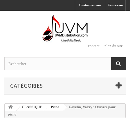
Contactez-nous
Connexion
contact
plan du site
CATÉGORIES
CLASSIQUE
Piano
Gavrilin, Valery : Oeuvres pour
piano