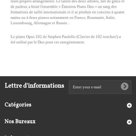
leurs propres arrangements. Le talent des deux artistes, fait de grâce et
de pudeur, a hissé l'ensemble « Émotion Piano Duo » au rang des
formations de taille internationale et il se produit en concerts à quatre
mains ou à deux pianos notamment en France, Roumanie, Italie,
Luxembourg, Allemagne et Russie...
Le piano Opus 102 de Stephen Paulello (Clavier de 102 touches!) a
été utilisé par le Duo pour cet enregistrement.
Lettre d'informations
Catégories
Nos Bureaux