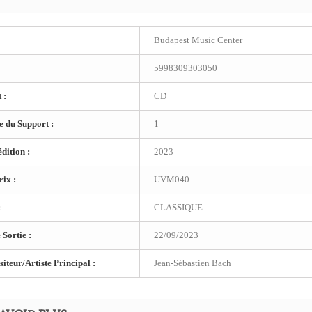
Budapest Music Center
5998309303050
 :
CD
 du Support :
1
dition :
2023
ix :
UVM040
:
CLASSIQUE
 Sortie :
22/09/2023
teur/Artiste Principal :
Jean-Sébastien Bach