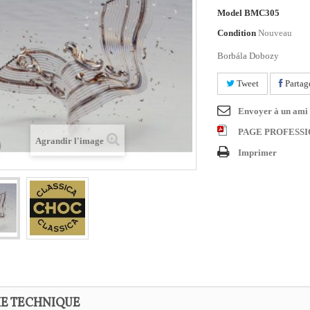
Model
BMC305
Condition
Nouveau
Borbála Dobozy
Tweet
Partag
Envoyer à un ami
PAGE PROFESS
Agrandir l'image
Imprimer
HE TECHNIQUE