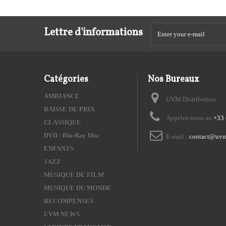
Lettre d'informations
Catégories
Nos Bureaux
AMBIANCE
UVM Distribution
BAISSE DE PRIX
Appelez-nous au
+33 
CLASSIQUE
DVD / Blu-Ray Disc
E-mail :
contact@uvm
ENFANTS
JAZZ
MUSIQUE DE FILM
MUSIQUE DU MONDE
RECOMPENSES
UVM NEWS