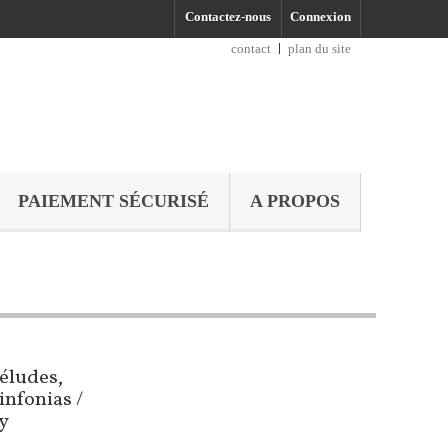
Contactez-nous
Connexion
contact
plan du site
PAIEMENT SÉCURISÉ
A PROPOS
réludes,
infonias /
y