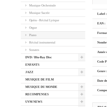
Musique Orchestrale
Musique Sacrée
Label :
Opéra - Récital Lyrique
EAN :
Orgue
Format
Piano
Récital instrumental
Nombre
Sonates
Année é
DVD / Blu-Ray Disc
Code Pr
ENFANTS
Genre 
JAZZ
MUSIQUE DE FILM
Date de
MUSIQUE DU MONDE
Composi
RECOMPENSES
UVM NEWS