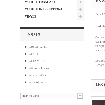
EN S
VARIETE FRANCAISE
VARIETE INTERNATIONALE
Jean-Sé
VINYLE
Borbála
LABELS
Cette a
ces mou
transpa
ABEAT for Jazz
reste e
AD'HOC
Les deu
ALFA MUSIC
Record
Alkonost Classic
Amadeus Best
Appassionato
LES 
Tous les labels