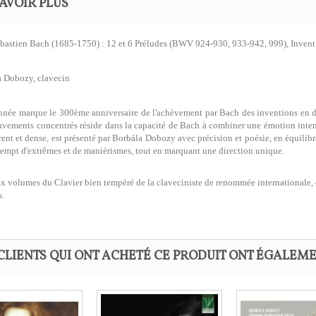
AVOIR PLUS
bastien Bach (1685-1750) : 12 et 6 Préludes (BWV 924-930, 933-942, 999), Inven
 Dobozy, clavecin
nnée marque le 300ème anniversaire de l'achèvement par Bach des inventions en deu
vements concentrés réside dans la capacité de Bach à combiner une émotion intens
rent et dense, est présenté par Borbála Dobozy avec précision et poésie, en équilib
xempt d'extrêmes et de maniérismes, tout en marquant une direction unique.
x volumes du Clavier bien tempéré de la claveciniste de renommée internationale, 
s.
CLIENTS QUI ONT ACHETÉ CE PRODUIT ONT ÉGALEME