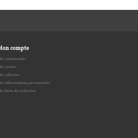
Mon compte
es commandes
es avoirs
es adresses
es informations personnelles
es bons de réduction