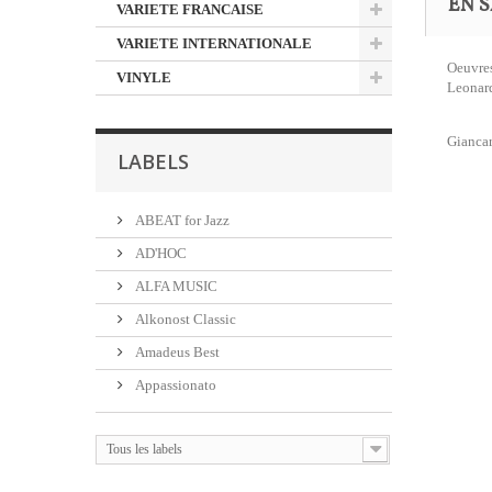
EN S
VARIETE FRANCAISE
VARIETE INTERNATIONALE
Oeuvre
VINYLE
Leonard
Giancar
LABELS
ABEAT for Jazz
AD'HOC
ALFA MUSIC
Alkonost Classic
Amadeus Best
Appassionato
Tous les labels