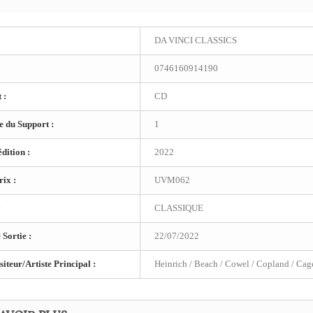
DA VINCI CLASSICS
0746160914190
 :
CD
 du Support :
1
dition :
2022
ix :
UVM062
:
CLASSIQUE
 Sortie :
22/07/2022
teur/Artiste Principal :
Heinrich / Beach / Cowel / Copland / Cage