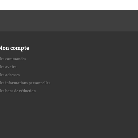
Mon compte
es commandes
es avoirs
es adresses
es informations personnelles
es bons de réduction