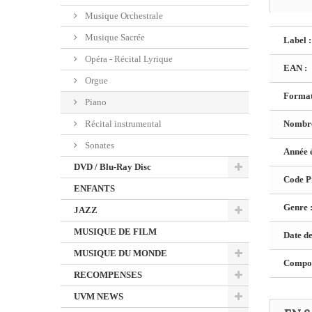
Musique Orchestrale
Musique Sacrée
Label :
Opéra - Récital Lyrique
EAN :
Orgue
Format
Piano
Récital instrumental
Nombre
Sonates
Année é
DVD / Blu-Ray Disc
Code Pr
ENFANTS
Genre 
JAZZ
MUSIQUE DE FILM
Date de
MUSIQUE DU MONDE
Composi
RECOMPENSES
UVM NEWS