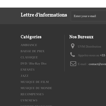
Lettre d'informations
Catégories
Nos Bureaux
AMBIANCE
UVM Distribution
BAISSE DE PRIX
Appelez-nous au
+33 
CLASSIQUE
DVD / Blu-Ray Disc
E-mail :
contact@uvm
ENFANTS
JAZZ
MUSIQUE DE FILM
MUSIQUE DU MONDE
RECOMPENSES
UVM NEWS