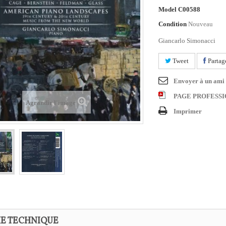
Model
C00588
Condition
Nouveau
Giancarlo Simonacci
Tweet
Partag
Envoyer à un ami
PAGE PROFESS
Agrandir l'image
Imprimer
HE TECHNIQUE