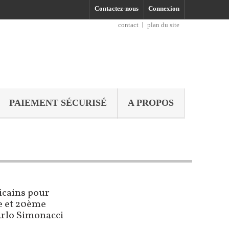
Contactez-nous
Connexion
contact
plan du site
PAIEMENT SÉCURISÉ
A PROPOS
icains pour
e et 20ème
arlo Simonacci