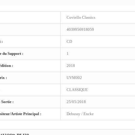
Coviello Classics
4039956918059
 :
CD
 du Support :
1
dition :
2018
ix :
UVM002
:
CLASSIQUE
 Sortie :
25/05/2018
teur/Artiste Principal :
Debussy / Encke