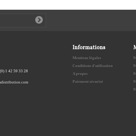
Informations
Mentions légales
M
Conditions d'utilisation
M
(0) 1 42 59 33 28
A propos
M
Paiement sécurisé
M
distribution.com
M