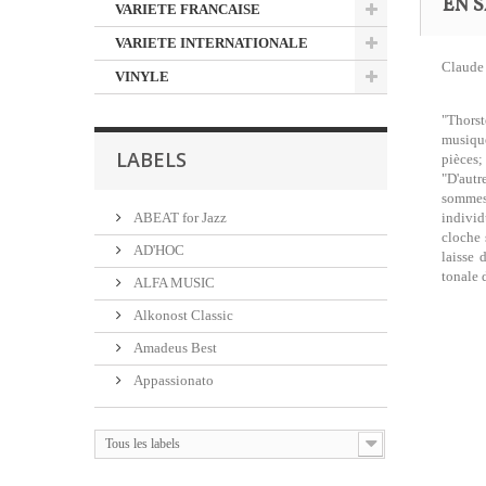
EN S
VARIETE FRANCAISE
VARIETE INTERNATIONALE
Claude 
VINYLE
"Thorst
musique
LABELS
pièces;
"D'autr
sommes 
ABEAT for Jazz
individ
cloche 
AD'HOC
laisse 
tonale 
ALFA MUSIC
Alkonost Classic
Amadeus Best
Appassionato
Tous les labels