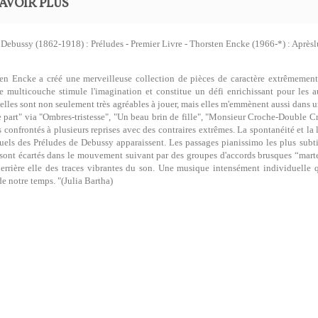
AVOIR PLUS
Debussy (1862-1918) : Préludes - Premier Livre - Thorsten Encke (1966-*) : Après
en Encke a créé une merveilleuse collection de pièces de caractère extrêmement 
 multicouche stimule l'imagination et constitue un défi enrichissant pour les aud
 elles sont non seulement très agréables à jouer, mais elles m'emmènent aussi dans
e part" via "Ombres-tristesse", "Un beau brin de fille", "Monsieur Croche-Double C
confrontés à plusieurs reprises avec des contraires extrêmes. La spontanéité et la 
uels des Préludes de Debussy apparaissent. Les passages pianissimo les plus subtils
sont écartés dans le mouvement suivant par des groupes d'accords brusques “martel
derrière elle des traces vibrantes du son. Une musique intensément individuelle
de notre temps. "(Julia Bartha)