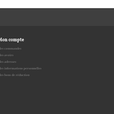
Mon compte
es commandes
es avoirs
es adresses
es informations personnelles
es bons de réduction