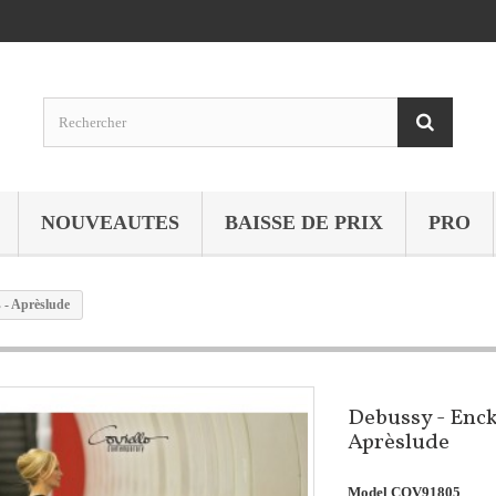
NOUVEAUTES
BAISSE DE PRIX
PRO
 - Aprèslude
Debussy - Encke
Aprèslude
Model
COV91805