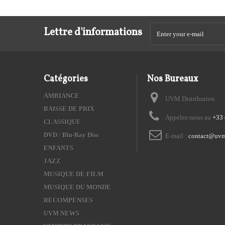
Lettre d'informations
Catégories
Nos Bureaux
AMBIANCE
UVM Distribution
BAISSE DE PRIX
Appelez-nous au
+33 
CLASSIQUE
DVD / Blu-Ray Disc
E-mail :
contact@uvm
ENFANTS
JAZZ
MUSIQUE DE FILM
MUSIQUE DU MONDE
RECOMPENSES
UVM NEWS