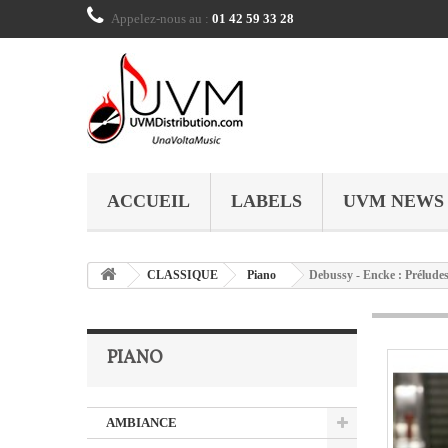
Appelez-nous au :
01 42 59 33 28
ACCUEIL
LABELS
UVM NEWS
CLASSIQUE
Piano
Debussy - Encke : Préludes
PIANO
AMBIANCE