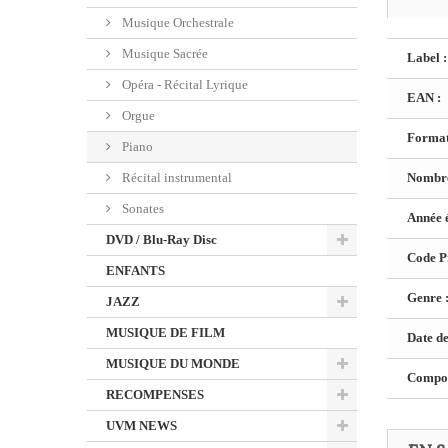
Musique Orchestrale
Musique Sacrée
Label :
Opéra - Récital Lyrique
EAN :
Orgue
Format
Piano
Récital instrumental
Nombre
Sonates
Année é
DVD / Blu-Ray Disc
Code Pr
ENFANTS
Genre 
JAZZ
MUSIQUE DE FILM
Date de
MUSIQUE DU MONDE
Composi
RECOMPENSES
UVM NEWS