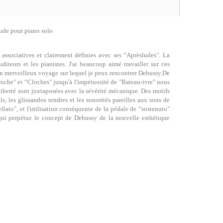
lude pour piano solo
associatives et clairement définies avec ses “Aprèsludes". La
iteurs et les pianistes. J'ai beaucoup aimé travailler sur ces
 un merveilleux voyage sur lequel je peux rencontrer Debussy.De
roche" et “Cloches" jusqu'à l'impétuosité de "Bateau-ivre" nous
liberté sont juxtaposées avec la sévérité mécanique. Des motifs
, les glissandos tendres et les sonorités pareilles aux sons de
lato", et l'utilisation conséquente de la pédale de “sostenuto"
 qui perpétue le concept de Debussy de la nouvelle esthétique