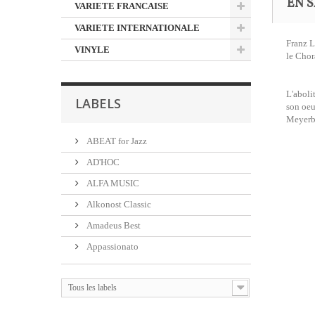
EN S
VARIETE FRANCAISE
VARIETE INTERNATIONALE
Franz L
VINYLE
le Chor
L'aboli
LABELS
son oeu
Meyerbe
ABEAT for Jazz
AD'HOC
ALFA MUSIC
Alkonost Classic
Amadeus Best
Appassionato
Tous les labels