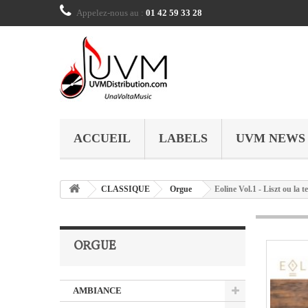
Appelez-nous au :
01 42 59 33 28
ACCUEIL
LABELS
UVM NEWS
CLASSIQUE
Orgue
Eoline Vol.1 - Liszt ou la t
ORGUE
AMBIANCE