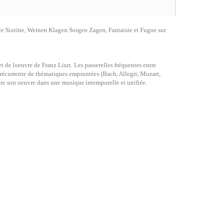
le Sixtine, Weinen Klagen Sorgen Zagen, Fantaisie et Fugue sur
et de loeuvre de Franz Liszt. Les passerelles fréquentes entre
on récurrente de thématiques empruntées (Bach, Allegri, Mozart,
ndre son oeuvre dans une musique intemporelle et unifiée.