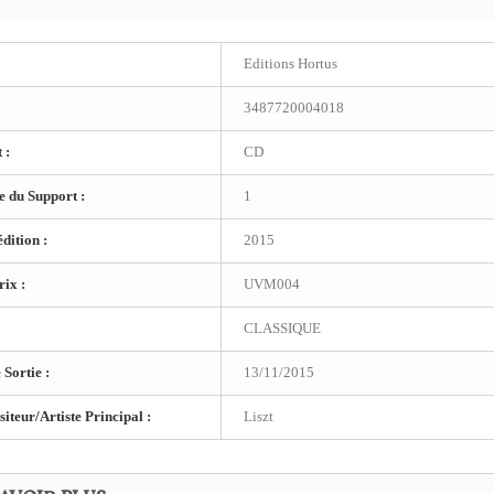
Editions Hortus
3487720004018
 :
CD
 du Support :
1
dition :
2015
ix :
UVM004
:
CLASSIQUE
 Sortie :
13/11/2015
teur/Artiste Principal :
Liszt