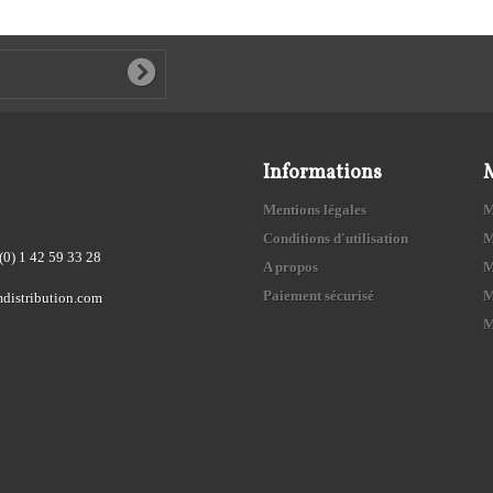
Informations
Mentions légales
M
Conditions d'utilisation
M
(0) 1 42 59 33 28
A propos
M
Paiement sécurisé
M
distribution.com
M