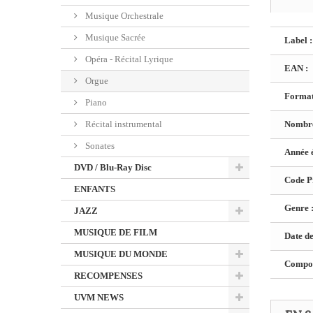
Musique Orchestrale
Musique Sacrée
Label :
Opéra - Récital Lyrique
EAN :
Orgue
Format
Piano
Récital instrumental
Nombre
Sonates
Année é
DVD / Blu-Ray Disc
Code Pr
ENFANTS
Genre 
JAZZ
MUSIQUE DE FILM
Date de
MUSIQUE DU MONDE
Composi
RECOMPENSES
UVM NEWS