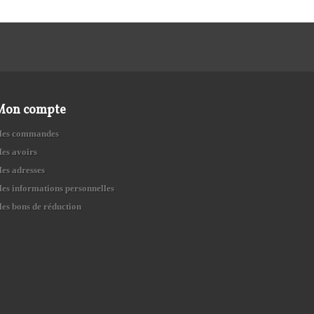
Mon compte
es commandes
es avoirs
es adresses
es informations personnelles
es bons de réduction