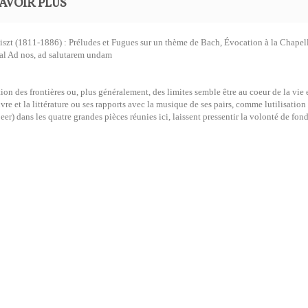
AVOIR PLUS
iszt (1811-1886) : Préludes et Fugues sur un thème de Bach, Évocation à la Chapel
al Ad nos, ad salutarem undam
tion des frontières ou, plus généralement, des limites semble être au coeur de la vie 
vre et la littérature ou ses rapports avec la musique de ses pairs, comme lutilisati
er) dans les quatre grandes pièces réunies ici, laissent pressentir la volonté de fo