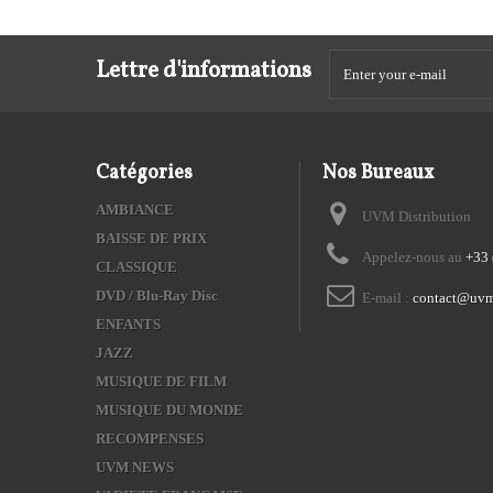
Lettre d'informations
Catégories
Nos Bureaux
AMBIANCE
UVM Distribution
BAISSE DE PRIX
Appelez-nous au
+33 
CLASSIQUE
DVD / Blu-Ray Disc
E-mail :
contact@uvm
ENFANTS
JAZZ
MUSIQUE DE FILM
MUSIQUE DU MONDE
RECOMPENSES
UVM NEWS