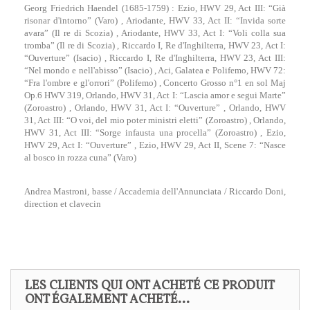
Georg Friedrich Haendel (1685-1759) : Ezio, HWV 29, Act III: “Già
risonar d'intorno” (Varo) , Ariodante, HWV 33, Act II: “Invida sorte
avara” (Il re di Scozia) , Ariodante, HWV 33, Act I: “Voli colla sua
tromba” (Il re di Scozia) , Riccardo I, Re d'Inghilterra, HWV 23, Act I:
“Ouverture” (Isacio) , Riccardo I, Re d'Inghilterra, HWV 23, Act III:
“Nel mondo e nell'abisso” (Isacio) , Aci, Galatea e Polifemo, HWV 72:
“Fra l'ombre e gl'orrori” (Polifemo) , Concerto Grosso n°1 en sol Maj
Op.6 HWV 319, Orlando, HWV 31, Act I: “Lascia amor e segui Marte”
(Zoroastro) , Orlando, HWV 31, Act I: “Ouverture” , Orlando, HWV
31, Act III: “O voi, del mio poter ministri eletti” (Zoroastro) , Orlando,
HWV 31, Act III: “Sorge infausta una procella” (Zoroastro) , Ezio,
HWV 29, Act I: “Ouverture” , Ezio, HWV 29, Act II, Scene 7: “Nasce
al bosco in rozza cuna” (Varo)
Andrea Mastroni, basse / Accademia dell'Annunciata / Riccardo Doni,
direction et clavecin
LES CLIENTS QUI ONT ACHETÉ CE PRODUIT
ONT ÉGALEMENT ACHETÉ...