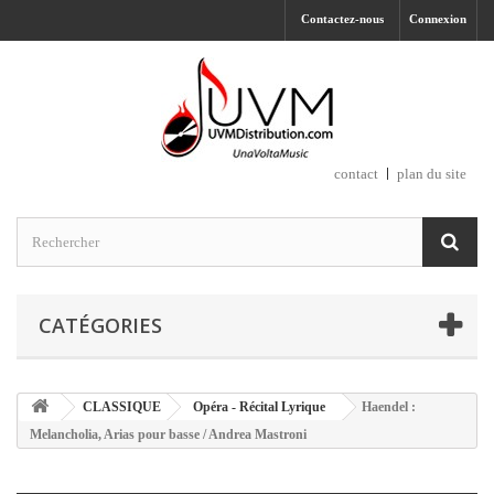
Contactez-nous
Connexion
contact
plan du site
CATÉGORIES
CLASSIQUE
Opéra - Récital Lyrique
Haendel :
Melancholia, Arias pour basse / Andrea Mastroni