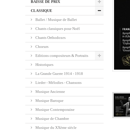
BAISSE DE PRIX
CLASSIQUE
Ballet / Musique de Ballet
Chants classiques pour Noël
Chants Orthodoxes
Choeurs
Editions compositeurs & Portraits
Historiques
La Grande Guerre 1914 - 1918
Lieder - Mélodies - Chansons
Musique Ancienne
Musique Baroque
Musique Contemporaine
Musique de Chambre
Musique du XXème siècle