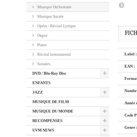
Musique Orchestrale
Musique Sacrée
Opéra - Récital Lyrique
FIC
Orgue
Piano
Label :
Récital instrumental
Sonates
EAN :
DVD / Blu-Ray Disc
Format
ENFANTS
Nombre
JAZZ
MUSIQUE DE FILM
Année é
MUSIQUE DU MONDE
Code Pr
RECOMPENSES
Genre 
UVM NEWS