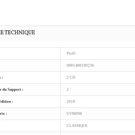
HE TECHNIQUE
Profil
0881488190236
 :
2 CD
 du Support :
2
dition :
2019
ix :
UVM098
:
CLASSIQUE