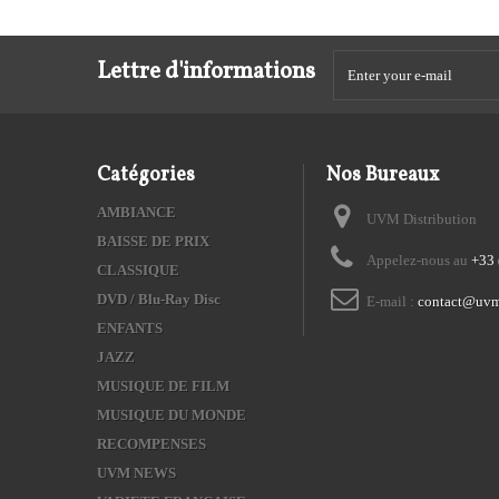
Lettre d'informations
Catégories
Nos Bureaux
AMBIANCE
UVM Distribution
BAISSE DE PRIX
Appelez-nous au
+33 
CLASSIQUE
DVD / Blu-Ray Disc
E-mail :
contact@uvm
ENFANTS
JAZZ
MUSIQUE DE FILM
MUSIQUE DU MONDE
RECOMPENSES
UVM NEWS