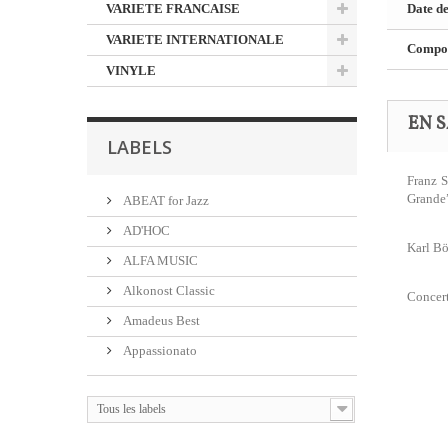
VARIETE FRANCAISE
Date de
VARIETE INTERNATIONALE
Composi
VINYLE
EN S
LABELS
Franz 
Grande”
ABEAT for Jazz
AD'HOC
Karl Bö
ALFA MUSIC
Alkonost Classic
Concert
Amadeus Best
Appassionato
Tous les labels