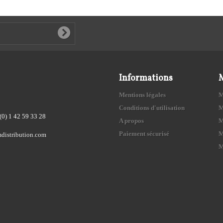
Informations
Mentions légales
M
Conditions d'utilisation
M
(0) 1 42 59 33 28
A propos
M
Paiement sécurisé
M
distribution.com
M