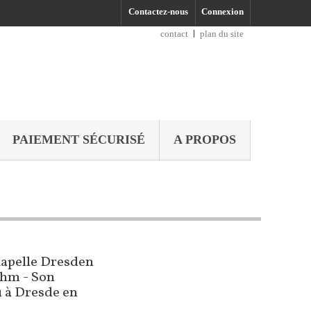
Contactez-nous
Connexion
contact
plan du site
PAIEMENT SÉCURISÉ
A PROPOS
kapelle Dresden
öhm - Son
u à Dresde en