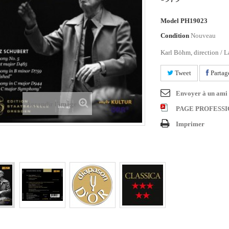
Model
PH19023
Condition
Nouveau
Karl Böhm, direction / L
Tweet
Partag
Envoyer à un ami
Agrandir l'image
PAGE PROFESS
Imprimer