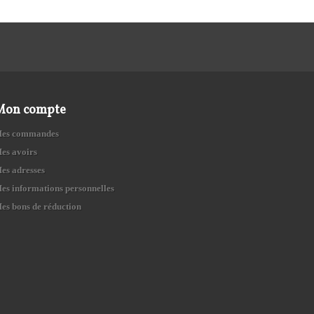
Mon compte
es commandes
es avoirs
es adresses
es informations personnelles
es bons de réduction