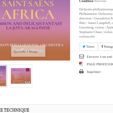
Condition
Nouveau
Orchestre philharmoniq
Philharmonic Orchestra)
direction / Gwendolyn M
flûte / James Campbell, c
Gruenberg, violon / Ant
Stephanie Chase, violon
violoncelle
Tweet
Partag
Agrandir l'image
Envoyer à un ami
PAGE PROFESS
Imprimer
HE TECHNIQUE