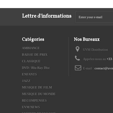
Lettre d'informations
Catégories
Nos Bureaux
AMBIANCE
UVM Distribution
BAISSE DE PRIX
Appelez-nous au
+33 
CLASSIQUE
DVD / Blu-Ray Disc
E-mail :
contact@uvm
ENFANTS
JAZZ
MUSIQUE DE FILM
MUSIQUE DU MONDE
RECOMPENSES
UVM NEWS