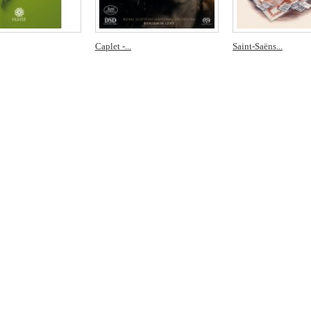
Caplet -...
Saint-Saëns...