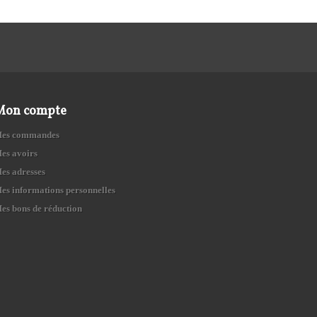
Mon compte
es commandes
es avoirs
es adresses
es informations personnelles
es bons de réduction