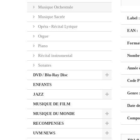
Musique Orchestrale
Musique Sacrée
Label :
Opéra - Récital Lyrique
EAN :
Orgue
Format
Piano
Récital instrumental
Nombre
Sonates
Année é
DVD / Blu-Ray Disc
Code Pr
ENFANTS
Genre 
JAZZ
MUSIQUE DE FILM
Date de
MUSIQUE DU MONDE
Composi
RECOMPENSES
UVM NEWS