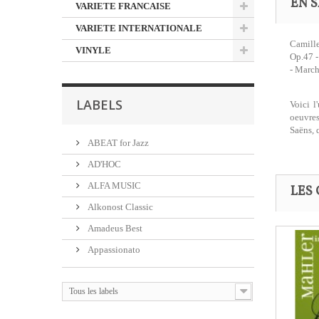
EN S
VARIETE FRANCAISE
VARIETE INTERNATIONALE
Camille
VINYLE
Op.47 -
- March
LABELS
Voici l
oeuvres
Saëns, 
ABEAT for Jazz
AD'HOC
ALFA MUSIC
LES 
Alkonost Classic
Amadeus Best
Appassionato
Tous les labels