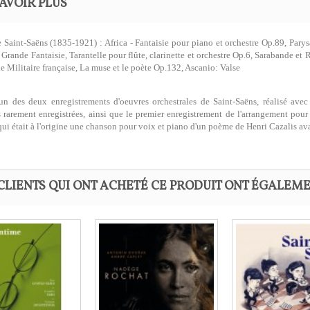
AVOIR PLUS
 Saint-Saëns (1835-1921) : Africa - Fantaisie pour piano et orchestre Op.89, Parysa
 Grande Fantaisie, Tarantelle pour flûte, clarinette et orchestre Op.6, Sarabande
e Militaire française, La muse et le poète Op.132, Ascanio: Valse
'un des deux enregistrements d'oeuvres orchestrales de Saint-Saëns, réalisé avec
 rarement enregistrées, ainsi que le premier enregistrement de l'arrangement pou
qui était à l'origine une chanson pour voix et piano d'un poème de Henri Cazalis a
CLIENTS QUI ONT ACHETÉ CE PRODUIT ONT ÉGALEME