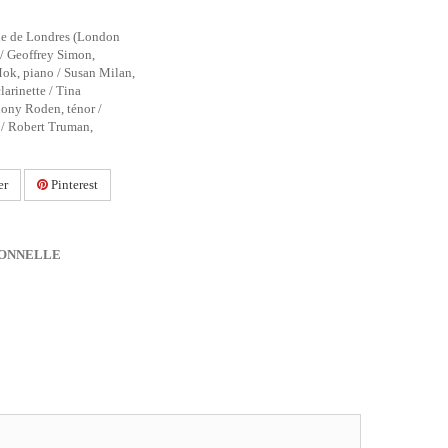
ue de Londres (London
 / Geoffrey Simon,
ok, piano / Susan Milan,
larinette / Tina
hony Roden, ténor /
 / Robert Truman,
er
Pinterest
IONNELLE