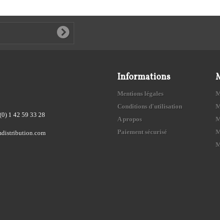
Informations
Mentions légales
M
Conditions d'utilisation
M
(0) 1 42 59 33 28
A propos
M
Paiement sécurisé
M
distribution.com
M