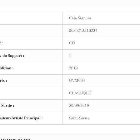
Cala Signum
0635212216224
 :
CD
 du Support :
1
dition :
2019
ix :
UVM004
:
CLASSIQUE
 Sortie :
20/09/2019
teur/Artiste Principal :
Saint-Saëns