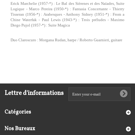
Erick Marchelie (1957-*) : Le Bal des Sièrenes et des Naïades, Suite
Logique - Marco Pereira (1950-*) : Fantasia Concertante - Thierry
Tisseran (1956-*) : Arabesques - Anthony Sidney (1951-*) : From a
Chine Waterfak - Paul Lewis (1943-*) : Trois préludes - Maximo
Diego Pujol (1957-*) : Suite Magica
Duo Claroscuro : Morgana Rudan, harpe / Roberto Guarnieri, guitare
Lettre d'informations
Catégories
Nos Bureaux