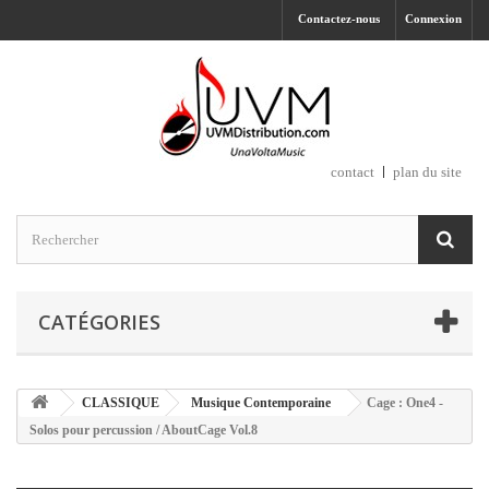
Contactez-nous
Connexion
contact
plan du site
CATÉGORIES
CLASSIQUE
Musique Contemporaine
Cage : One4 -
Solos pour percussion / AboutCage Vol.8