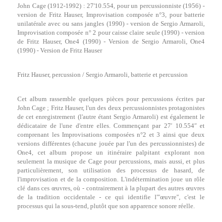
John Cage (1912-1992) : 27'10.554, pour un percussionniste (1956) -
version de Fritz Hauser, Improvisation composée n°3, pour batterie
unilatérale avec ou sans jangles (1990) - version de Sergio Armaroli,
Improvisation composée n° 2 pour caisse claire seule (1990) - version
de Fritz Hauser, One4 (1990) - Version de Sergio Armaroli, One4
(1990) - Version de Fritz Hauser
Fritz Hauser, percussion / Sergio Armaroli, batterie et percussion
Cet album rassemble quelques pièces pour percussions écrites par
John Cage ; Fritz Hauser, l'un des deux percussionnistes protagonistes
de cet enregistrement (l'autre étant Sergio Armaroli) est également le
dédicataire de l'une d'entre elles. Commençant par 27′ 10.554″ et
comprenant les Improvisations composées n°2 et 3 ainsi que deux
versions différentes (chacune jouée par l'un des percussionnistes) de
One4, cet album propose un itinéraire palpitant explorant non
seulement la musique de Cage pour percussions, mais aussi, et plus
particulièrement, son utilisation des processus de hasard, de
l'improvisation et de la composition. L'indétermination joue un rôle
clé dans ces œuvres, où - contrairement à la plupart des autres œuvres
de la tradition occidentale - ce qui identifie l'"œuvre", c'est le
processus qui la sous-tend, plutôt que son apparence sonore réelle.