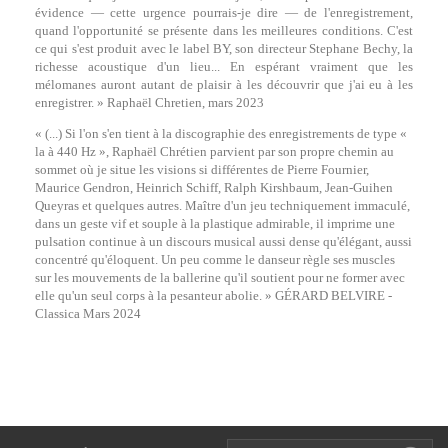
évidence — cette urgence pourrais-je dire — de l'enregistrement,
quand l'opportunité se présente dans les meilleures conditions. C'est
ce qui s'est produit avec le label BY, son directeur Stephane Bechy, la
richesse acoustique d'un lieu... En espérant vraiment que les
mélomanes auront autant de plaisir à les découvrir que j'ai eu à les
enregistrer. » Raphaël Chretien, mars 2023
« (...) Si l'on s'en tient à la discographie des enregistrements de type «
la à 440 Hz », Raphaël Chrétien parvient par son propre chemin au
sommet où je situe les visions si différentes de Pierre Fournier,
Maurice Gendron, Heinrich Schiff, Ralph Kirshbaum, Jean-Guihen
Queyras et quelques autres. Maître d'un jeu techniquement immaculé,
dans un geste vif et souple à la plastique admirable, il imprime une
pulsation continue à un discours musical aussi dense qu'élégant, aussi
concentré qu'éloquent. Un peu comme le danseur règle ses muscles
sur les mouvements de la ballerine qu'il soutient pour ne former avec
elle qu'un seul corps à la pesanteur abolie. » GÉRARD BELVIRE -
Classica Mars 2024