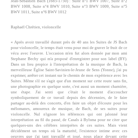
Jean-Sébastien Bach (1685-1750) : Suite n°1 BWV 1007, Suite n°2
BWV 1008, Suite n°4 BWV 1010, Suite n°3 BWV 1009, Suite n°5
BWV 1011, Suite n°6 BWV 1012
Raphaël Chrétien, violoncelle
« Après avoir travaillé durant près de 40 ans les Suites de JS Bach
pour violoncelle, le temps était venu pour moi de graver le fruit de ce
vécu avec l'oeuvre. L'occasion m'en fut alors donnée par mon ami
Stephane Bechy qui m'a proposé d'enregistrer pour son label (BY).
Dans un lieu propice à l'interprétation de la musique de Bach, la
merveilleuse Église Saint-Savinien-le-Jeune de Sens (Yonne), j'ai pu
exprimer, arrêter cet instant sur le chemin de mon expérience avec les
Suites. Même s'il ne s'agit que d'un moment sur cette route sans fin,
une photographie en quelque sorte, c'est aussi un moment charnière,
une étape. J'ai senti que c'était le moment d'accoucher
symboliquement de ce travail depuis des décennies, de le faire
partager au-delà des concerts, d'en faire un objet d'écoute pour les
mélomanes, amoureux de musique, de Bach, de ses suites pour
violoncelle. Nul n'ignore les références qui ont jalonné leur
interprétation au fil du passé, de Casals à Bylsma pour ne citer que
quelques-uns des célèbres interprètes de ces suites. Mais vient
décidément un temps où la maturité, l'existence intime avec ces
oeuvres que j'ai tant travaillé et joué, nous place devant cette