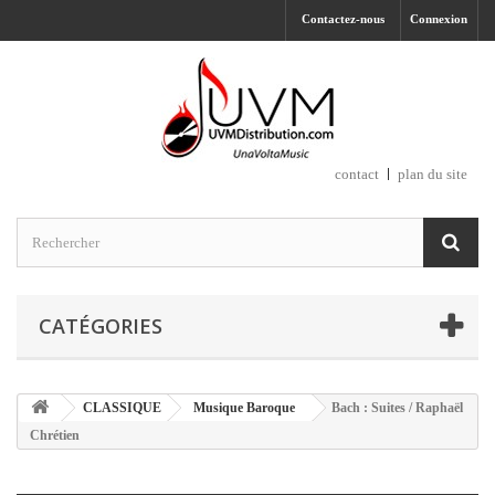
Contactez-nous
Connexion
contact
plan du site
CATÉGORIES
CLASSIQUE
Musique Baroque
Bach : Suites / Raphaël
Chrétien