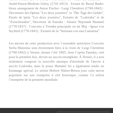
André-Ernest-Modeste Grétry (1741-1813) : Extrait de Raoul Barbe-
bleue arrangement de Anton Fischer - Luigi Cherubini (1760-1842) :
Ouvertures des Opéras “Les deux journées” et “Die Tage der Gefahr”,
Finale de lpéra “Les deux journées”, Extraits de “Lodoiska” et de
“Zwischenakte”, Ouverture de Faniska - Johann Nepomuk Hummel
(1778-1837) : Concerto a Tromba principale en mi Maj - Ignaz von
Seyfried (1776-1841) : Extraits de la “Serenata con una Cantatina”
Les œuvres de cette production avec l’ensemble autrichien Concerto
Stella Matutina sont étroitement liées à la visite de Luigi Cherubini
(1760-1842) à Vienne, durant l’été 1805, dont l’opéra Faniska, créé
pour la première fois, devint un succès triomphant. À Vienne, il a non
seulement composé la nouvelle musique d'interlude de l'œuvre à
succès Lodoiska, mais le jeune Hummel lui a également rendu un
hommage spécial. Le soliste Herbert Walser-Breuss joue cette œuvre
populaire sur une trompette à clef historique, comme l’a utilisé
l’interprète de la première mondiale.