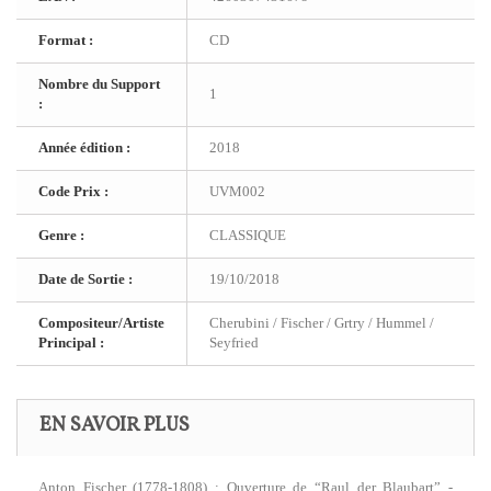
Format :
CD
Nombre du Support
1
:
Année édition :
2018
Code Prix :
UVM002
Genre :
CLASSIQUE
Date de Sortie :
19/10/2018
Compositeur/Artiste
Cherubini / Fischer / Grtry / Hummel /
Principal :
Seyfried
EN SAVOIR PLUS
Anton Fischer (1778-1808) : Ouverture de “Raul der Blaubart” -