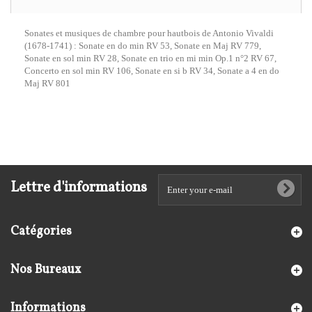
Sonates et musiques de chambre pour hautbois de Antonio Vivaldi
(1678-1741) : Sonate en do min RV 53, Sonate en Maj RV 779,
Sonate en sol min RV 28, Sonate en trio en mi min Op.1 n°2 RV 67,
Concerto en sol min RV 106, Sonate en si b RV 34, Sonate a 4 en do
Maj RV 801
Lettre d'informations
Catégories
Nos Bureaux
Informations