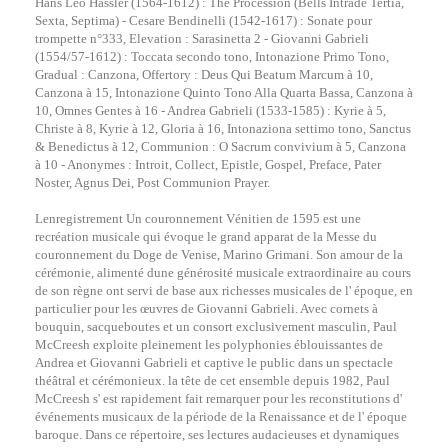
Hans Leo Hassler (1564-1612) : The Procession (Bells Intrade Tertia,
Sexta, Septima) - Cesare Bendinelli (1542-1617) : Sonate pour
trompette n°333, Elevation : Sarasinetta 2 - Giovanni Gabrieli
(1554/57-1612) : Toccata secondo tono, Intonazione Primo Tono,
Gradual : Canzona, Offertory : Deus Qui Beatum Marcum à 10,
Canzona à 15, Intonazione Quinto Tono Alla Quarta Bassa, Canzona à
10, Omnes Gentes à 16 - Andrea Gabrieli (1533-1585) : Kyrie à 5,
Christe à 8, Kyrie à 12, Gloria à 16, Intonaziona settimo tono, Sanctus
& Benedictus à 12, Communion : O Sacrum convivium à 5, Canzona
à 10 - Anonymes : Introit, Collect, Epistle, Gospel, Preface, Pater
Noster, Agnus Dei, Post Communion Prayer.
Lenregistrement Un couronnement Vénitien de 1595 est une
recréation musicale qui évoque le grand apparat de la Messe du
couronnement du Doge de Venise, Marino Grimani. Son amour de la
cérémonie, alimenté dune générosité musicale extraordinaire au cours
de son règne ont servi de base aux richesses musicales de l' époque, en
particulier pour les œuvres de Giovanni Gabrieli. Avec cornets à
bouquin, sacqueboutes et un consort exclusivement masculin, Paul
McCreesh exploite pleinement les polyphonies éblouissantes de
Andrea et Giovanni Gabrieli et captive le public dans un spectacle
théâtral et cérémonieux. la tête de cet ensemble depuis 1982, Paul
McCreesh s' est rapidement fait remarquer pour les reconstitutions d'
événements musicaux de la période de la Renaissance et de l' époque
baroque. Dans ce répertoire, ses lectures audacieuses et dynamiques