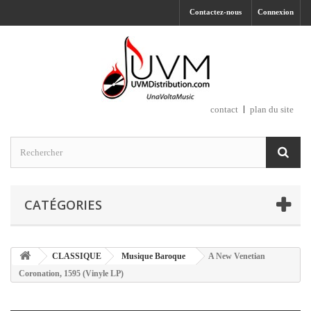
Contactez-nous
Connexion
contact
plan du site
CATÉGORIES
CLASSIQUE
Musique Baroque
A New Venetian
Coronation, 1595 (Vinyle LP)