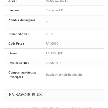
EAN :
0635212028711
Format :
2 Vinyles LP
Nombre du Support
2
:
Année édition :
2012
Code Prix :
UVM095
Genre :
CLASSIQUE
Date de Sortie :
23/06/2015
Compositeur/Artiste
Hassler/Gabrieli/Bendinelli
Principal :
EN SAVOIR PLUS