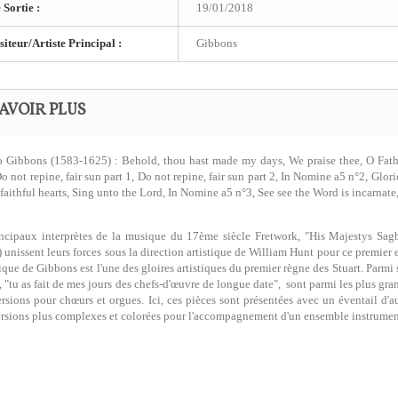
 Sortie :
19/01/2018
teur/Artiste Principal :
Gibbons
AVOIR PLUS
 Gibbons (1583-1625) : Behold, thou hast made my days, We praise thee, O Father
o not repine, fair sun part 1, Do not repine, fair sun part 2, In Nomine a5 n°2, Glor
e faithful hearts, Sing unto the Lord, In Nomine a5 n°3, See see the Word is incarnate
ncipaux interprètes de la musique du 17ème siècle Fretwork, "His Majestys Sagbu
 unissent leurs forces sous la direction artistique de William Hunt pour ce premi
que de Gibbons est l'une des gloires artistiques du premier règne des Stuart. Parm
 "tu as fait de mes jours des chefs-d'œuvre de longue date", sont parmi les plus gr
ersions pour chœurs et orgues. Ici, ces pièces sont présentées avec un éventail d'
ersions plus complexes et colorées pour l'accompagnement d'un ensemble instrumen