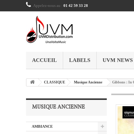
Appelez-nous au :
01 42 59 33 28
ACCUEIL
LABELS
UVM NEWS
CLASSIQUE
Musique Ancienne
Gibbons : In C
MUSIQUE ANCIENNE
AMBIANCE