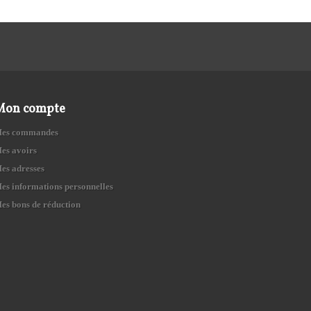
Mon compte
es commandes
es avoirs
es adresses
es informations personnelles
es bons de réduction