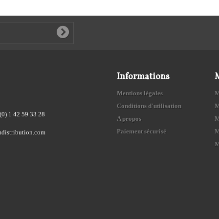
Informations
Mentions légales
M
Conditions d'utilisation
M
(0) 1 42 59 33 28
A propos
M
Paiement sécurisé
M
distribution.com
M