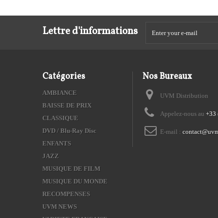
Lettre d'informations
Catégories
Nos Bureaux
AMBIANCE
UVM Distribution
BAISSE DE PRIX
Appelez-nous au
+33 
CLASSIQUE
DVD / Blu-Ray Disc
E-mail :
contact@uvm
ENFANTS
JAZZ
MUSIQUE DE FILM
MUSIQUE DU MONDE
RECOMPENSES
UVM NEWS