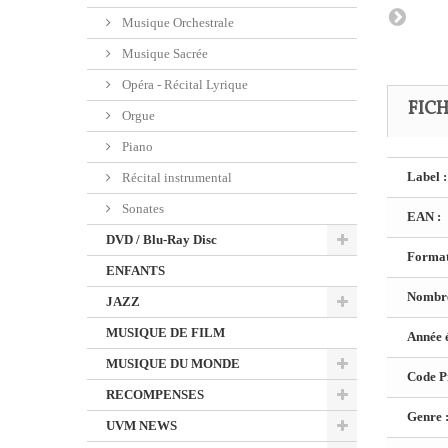
Musique Orchestrale
Musique Sacrée
Opéra - Récital Lyrique
FIC
Orgue
Piano
Label :
Récital instrumental
Sonates
EAN :
DVD / Blu-Ray Disc
Format
ENFANTS
Nombre
JAZZ
MUSIQUE DE FILM
Année é
MUSIQUE DU MONDE
Code Pr
RECOMPENSES
Genre 
UVM NEWS