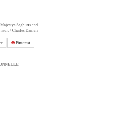
 Majestys Sagbutts and
nsort / Charles Daniels
er
Pinterest
IONNELLE