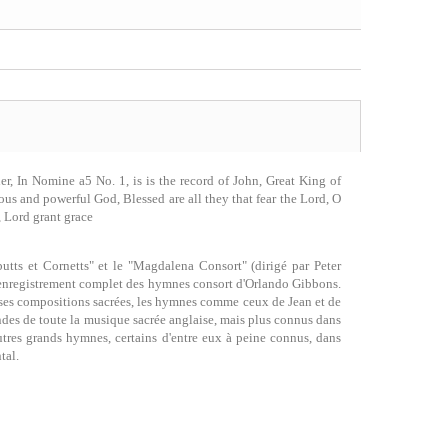
, In Nomine a5 No. 1, is is the record of John, Great King of
ious and powerful God, Blessed are all they that fear the Lord, O
, Lord grant grace
tts et Cornetts" et le "Magdalena Consort" (dirigé par Peter
er enregistrement complet des hymnes consort d'Orlando Gibbons.
i ses compositions sacrées, les hymnes comme ceux de Jean et de
andes de toute la musique sacrée anglaise, mais plus connus dans
autres grands hymnes, certains d'entre eux à peine connus, dans
tal.