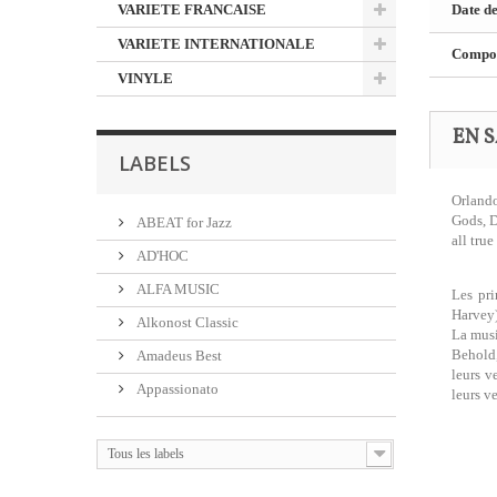
VARIETE FRANCAISE
Date de
VARIETE INTERNATIONALE
Composi
VINYLE
EN S
LABELS
Orlando
Gods, D
ABEAT for Jazz
all tru
AD'HOC
ALFA MUSIC
Les pri
Harvey)
Alkonost Classic
La musi
Behold,
Amadeus Best
leurs v
Appassionato
leurs v
Tous les labels