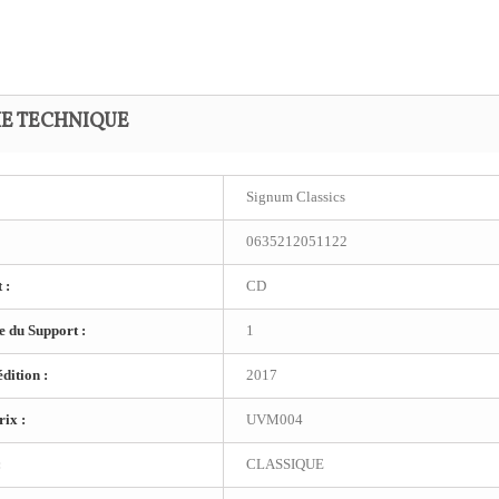
HE TECHNIQUE
Signum Classics
0635212051122
 :
CD
 du Support :
1
dition :
2017
ix :
UVM004
:
CLASSIQUE