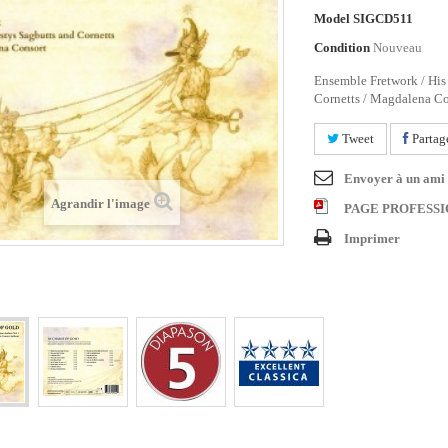
Model
SIGCD511
Condition
Nouveau
Ensemble Fretwork / His
Cornetts / Magdalena Co
Tweet
Partag
Envoyer à un ami
Agrandir l'image
PAGE PROFESS
Imprimer