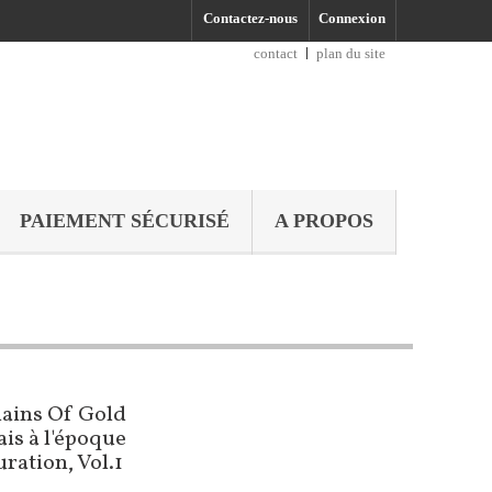
Contactez-nous
Connexion
contact
plan du site
PAIEMENT SÉCURISÉ
A PROPOS
hains Of Gold
is à l'époque
uration, Vol.1