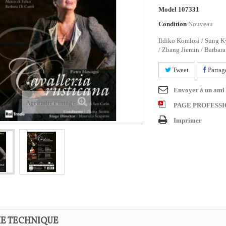
Model
107331
Condition
Nouveau
Ildiko Komlosi / Sung Ky
/ Zhang Jiemin / Barbara
Tweet
Partag
Envoyer à un ami
Agrandir l'image
PAGE PROFESS
Imprimer
HE TECHNIQUE