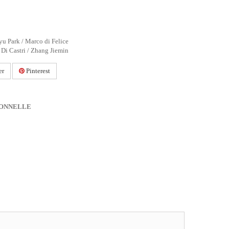
u Park / Marco di Felice
 Di Castri / Zhang Jiemin
er
Pinterest
IONNELLE