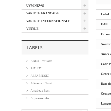
UVM NEWS
VARIETE FRANCAISE
Label :
VARIETE INTERNATIONALE
EAN :
VINYLE
Format
Nombre
LABELS
Année é
ABEAT for Jazz
Code Pr
AD'HOC
Genre 
ALFA MUSIC
Alkonost Classic
Date de
Amadeus Best
Composi
Appassionato
Langue 