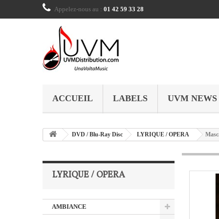
Appelez-nous au :
01 42 59 33 28
ACCUEIL
LABELS
UVM NEWS
DVD / Blu-Ray Disc
LYRIQUE / OPERA
Masca
LYRIQUE / OPERA
AMBIANCE