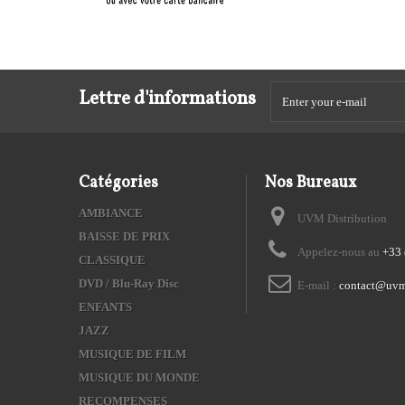
Lettre d'informations
Catégories
Nos Bureaux
AMBIANCE
UVM Distribution
BAISSE DE PRIX
Appelez-nous au
+33 
CLASSIQUE
DVD / Blu-Ray Disc
E-mail :
contact@uvm
ENFANTS
JAZZ
MUSIQUE DE FILM
MUSIQUE DU MONDE
RECOMPENSES