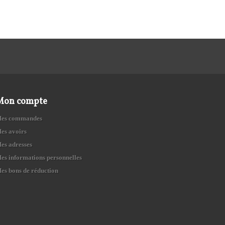
Mon compte
es commandes
es avoirs
es adresses
es informations personnelles
es bons de réduction