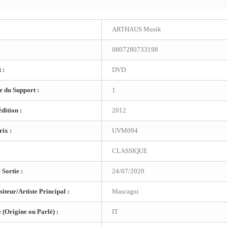
ARTHAUS Musik
0807280733198
 :
DVD
 du Support :
1
dition :
2012
ix :
UVM094
:
CLASSIQUE
 Sortie :
24/07/2020
teur/Artiste Principal :
Mascagni
(Origine ou Parlé) :
IT