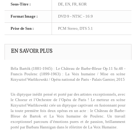
Sous-Titre :
DE, EN, FR, KOR
Format Image :
DVD 9 - NTSC - 16:9
Prise de Son :
PCM Stereo, DTS 5.1
EN SAVOIR PLUS
Béla Bartók (1881-1945) : Le Château de Barbe-Bleue Op.11 Sz.48 -
Francis Poulenc (1899-1963) : La Voix humaine / Mise en scène
Krzysztof Warlikowski / Opéra national de Paris - Palais Garnier, 2015
Un diptyque inédit pensé et porté par des artistes exceptionnels, avec
le Choeur et l‘Orchestre de l‘Opéra de Paris ! Le metteur en scène
Krzysztof Warlikowski crée un diptyque captivant en fusionnant pour
la toute première fois deux opéras en un acte : le Château de Barbe-
Bleue de Bartok et La Voix humaine de Poulenc. Un travail
exceptionnel parcouru d‘émotions pures et de passion, brillamment
porté par Barbara Hannigan dans le rôletitre de La Voix Humaine.