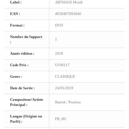
Label :
ARTHAUS Musik
EAN :
4058407093640
Format :
DVD
Nombre du Support
1
:
Année édition :
2018
Code Prix :
UVM117
Genre :
CLASSIQUE
Date de Sortie :
24/05/2019
Compositeur/Artiste
Bartok / Poulenc
Principal :
Langue (Origine ou
FR, HU
Parlé) :