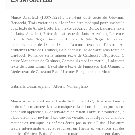
EN SAVOIR PLUS
Marco Anzoletti (1867-1929) : Le néant doré texte de Giovanni
Bertacchi, Trois variations sur le thème d'un madrigal pour une seule
voix texte de Arrigo Boito, Lent texte de Arrigo Boito, Barcarole texte
de Luisa Anzoletti, Prière de mai texte de Luisa Anzoletti, Le temps
texte de Ada Negri, Baiser mort texte de Ada Negri, Toutes ces
morsures texte de Dante, Quand l'amour... texte de Petrarca, Au
printemps texte de Carducci, La blanchisseuse de Saint-Jean texte de
Carducci, Romance en fa mineur texte de Carducci / Klopstock, O
petite Marie texte de Carducci, Comme il est vif ce matin..., L'alouette
texte de Luigi Orsini, L'exil slave texte de Francesco Dall'Ongaro, 3
Lieder texte de Giovanni Prati / Premier Enregistrement Mondial
Gabriella Costa, soprano / Alberto Nones, piano
Marco Anzoletti est né à Trente le 4 juin 1867, dans une famille
profondément ancrée dans la musique et la culture. Il fut un professeur
de violon apprécié au Conservatoire de Milan. Parmi sa production, la
place d'honneur revient à ses œuvres vocales de musique de chambre
mettant en musique les poèmes écrits par sa sœur Luisa. Une autre
œuvre intéressante enregistrée ici est un Thème et variations sur des
paroles d'Arrigo Boito (un genre musical rarement présent dans le