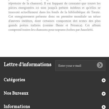
répertoire de la chanson). Il est frappant de constater que toutes les
pièces enregistrées ici sont jusqu'à présent inédites et qu'elles se
trouvent actuellement dans les fonds de la bibliothèque de Trente.
Cet enregistrement présente donc en première mondiale un trésor
d'œuvres inédites, dont certaines comportent des textes des plus
grands poètes italiens (comme Dante et Petrarca). Cet album
comprend toutes les chansons pour soprano écrites par Anzoletti.
Lettre d'informations
Catégories
Nos Bureaux
Informations