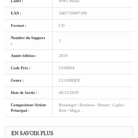
Label :
WW1 Music
EAN :
3487720007309
Format :
CD
Nombre du Support
1
:
Année édition :
2019
Code Prix :
UVM004
Genre :
CLASSIQUE
Date de Sortie :
06/12/2019
Compositeur/Artiste
Boulanger / Boulnois / Bruant / Caplet /
Principal :
Ibert / Migot ...
EN SAVOIR PLUS