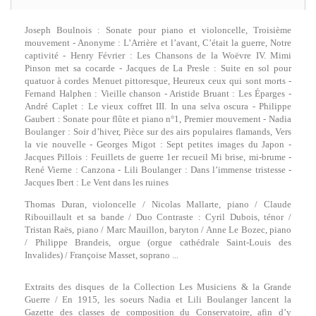
Joseph Boulnois : Sonate pour piano et violoncelle, Troisième
mouvement - Anonyme : L’Arrière et l’avant, C’était la guerre, Notre
captivité - Henry Février : Les Chansons de la Woëvre IV. Mimi
Pinson met sa cocarde - Jacques de La Presle : Suite en sol pour
quatuor à cordes Menuet pittoresque, Heureux ceux qui sont morts -
Fernand Halphen : Vieille chanson - Aristide Bruant : Les Éparges -
André Caplet : Le vieux coffret III. In una selva oscura - Philippe
Gaubert : Sonate pour flûte et piano n°1, Premier mouvement - Nadia
Boulanger : Soir d’hiver, Pièce sur des airs populaires flamands, Vers
la vie nouvelle - Georges Migot : Sept petites images du Japon -
Jacques Pillois : Feuillets de guerre 1er recueil Mi brise, mi-brume -
René Vierne : Canzona - Lili Boulanger : Dans l’immense tristesse -
Jacques Ibert : Le Vent dans les ruines
Thomas Duran, violoncelle / Nicolas Mallarte, piano / Claude
Ribouillault et sa bande / Duo Contraste : Cyril Dubois, ténor /
Tristan Raës, piano / Marc Mauillon, baryton / Anne Le Bozec, piano
/ Philippe Brandeis, orgue (orgue cathédrale Saint-Louis des
Invalides) / Françoise Masset, soprano ...
Extraits des disques de la Collection Les Musiciens & la Grande
Guerre / En 1915, les soeurs Nadia et Lili Boulanger lancent la
Gazette des classes de composition du Conservatoire, afin d’y