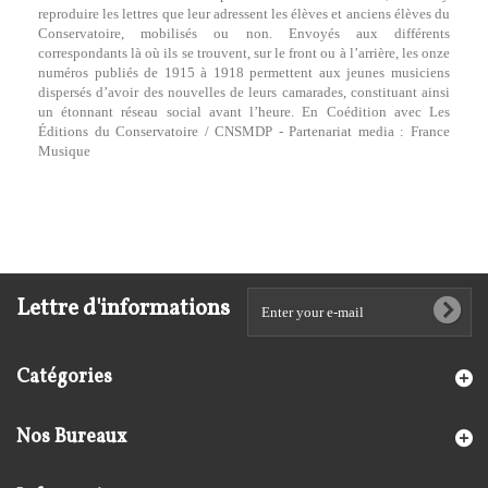
reproduire les lettres que leur adressent les élèves et anciens élèves du
Conservatoire, mobilisés ou non. Envoyés aux différents
correspondants là où ils se trouvent, sur le front ou à l’arrière, les onze
numéros publiés de 1915 à 1918 permettent aux jeunes musiciens
dispersés d’avoir des nouvelles de leurs camarades, constituant ainsi
un étonnant réseau social avant l’heure. En Coédition avec Les
Éditions du Conservatoire / CNSMDP - Partenariat media : France
Musique
Lettre d'informations
Catégories
Nos Bureaux