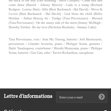
the dock of the Bay (Otis Redding - Steve Crooper) - Come rain and
come shine (Harold - Johnny Mercer) - Lady is a tramp (Richard
Rodgers - Lorenz Hart) - Alfie (Burt Bacharach - Hal David) - Wives &
Lovers (Burt Bacharach - Hal David) - God bless the child (Billie
Holiday - Arthur Herzog Jr) - Trudge (Tina Provenzano) - Blessed
(Tina Provenzano) - On the sunny side of the street (Jimmy McHugh -
Dorothy Fields) - Be my love (Nicholas Brodszky - Sammy Cahn)
Tina Provenzano, voix / Jean My Truong, batterie / Joël Hierrezuelo,
percussions / Léandro Aconcha, piano / Philippe Soirat, guitares /
Daiki Yasukagawa, contrebasse / Hiroshi Murayama, piano / Philippe
Soirat, batterie / Guo Gan, erhu / Xavier Richardeau, saxophone
Lettre d'informations