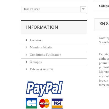
Composi
Tous les labels
EN S
INFORMATION
Nothing
Livraison
Snowfla
Mentions légales
Depuis
Conditions d'utilisation
enthous
A propos
pourrai
profess
Paiement sécurisé
Moreno,
une col
joyeux 
force 