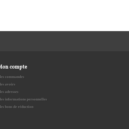
Mon compte
es commandes
es avoirs
es adresses
es informations personnelles
es bons de réduction