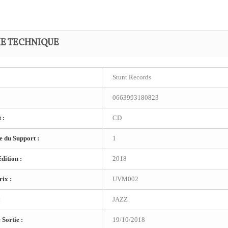
HE TECHNIQUE
Stunt Records
0663993180823
 :
CD
 du Support :
1
dition :
2018
ix :
UVM002
:
JAZZ
 Sortie :
19/10/2018