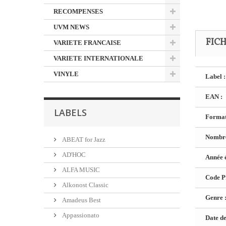
RECOMPENSES
UVM NEWS
FIC
VARIETE FRANCAISE
VARIETE INTERNATIONALE
VINYLE
Label :
EAN :
LABELS
Format
Nombre
ABEAT for Jazz
AD'HOC
Année é
ALFA MUSIC
Code Pr
Alkonost Classic
Genre 
Amadeus Best
Appassionato
Date de