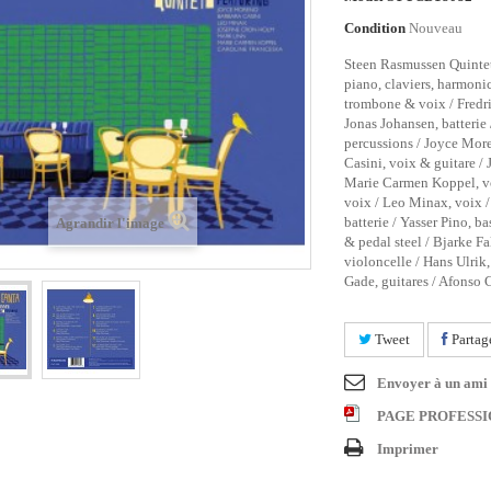
Condition
Nouveau
Steen Rasmussen Quintet
piano, claviers, harmoni
trombone & voix / Fredr
Jonas Johansen, batterie
percussions / Joyce More
Casini, voix & guitare /
Marie Carmen Koppel, vo
voix / Leo Minax, voix /
batterie / Yasser Pino, ba
Agrandir l'image
& pedal steel / Bjarke Fa
violoncelle / Hans Ulrik
Gade, guitares / Afonso 
Tweet
Partag
Envoyer à un ami
PAGE PROFESS
Imprimer