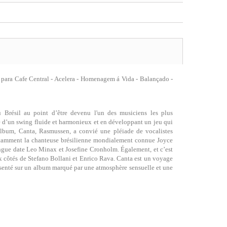
 para Cafe Central - Acelera - Homenagem á Vida - Balançado -
 Brésil au point d’être devenu l'un des musiciens les plus
rise d’un swing fluide et harmonieux et en développant un jeu qui
 album, Canta, Rasmussen, a convié une pléiade de vocalistes
notamment la chanteuse brésilienne mondialement connue Joyce
ngue date Leo Minax et Josefine Cronholm. Également, et c’est
ux côtés de Stefano Bollani et Enrico Rava. Canta est un voyage
ésenté sur un album marqué par une atmosphère sensuelle et une