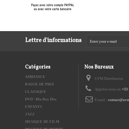
Lettre d'informations
Catégories
Nos Bureaux
AMBIANCE
UVM Distribution
BAISSE DE PRIX
Appelez-nous au
+33 
CLASSIQUE
DVD / Blu-Ray Disc
E-mail :
contact@uvm
ENFANTS
JAZZ
MUSIQUE DE FILM