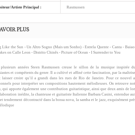
teur/Artiste Principal :
Rasmussen
AVOIR PLUS
 Like the Sun - Un Altro Sogno (Mais um Sonho) - Estrela Quente - Canta - Baiao
kes on Calle Leon - Distrito Chinês - Picture of Ocean - I Surrender to You
 plusieurs années Steen Rasmussen creuse le sillon de la musique inspirée du
iastes et compétents du genre. Il a cultivé et affiné cette fascination, par la maît
t laisser croire qu’il a grandi dans les rues de Rio de Janeiro. Pour ce nouvel
ionnels pour interpréter ses compositions hautement mélodieuses. On retrouve 
 qui apporte également une contribution guitaristique, ainsi que deux amis de lo
laboration inédite, la chanteuse et guitariste Italienne Barbara Casini, entendue a
et tendrement décontracté dans la bossa nova, la samba et le jazz, exquisément pr
mélodique