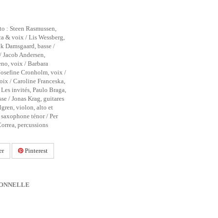
o : Steen Rasmussen,
ca & voix / Lis Wessberg,
ik Damsgaard, basse /
 / Jacob Andersen,
no, voix / Barbara
 Josefine Cronholm, voix /
ix / Caroline Franceska,
 Les invités, Paulo Braga,
sse / Jonas Krag, guitares
lgren, violon, alto et
, saxophone ténor / Per
Correa, percussions
er
Pinterest
IONNELLE