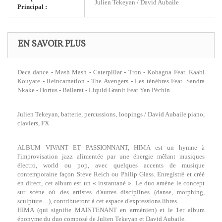
Julien Tekeyan / David Aubaile
Principal :
EN SAVOIR PLUS
Deca dance - Mash Mash - Caterpillar - Tron - Kobagna Feat. Kaabi
Kouyate - Reincarnation - The Avengers - Les ténèbres Feat. Sandra
Nkake - Hortus - Ballarat - Liquid Granit Feat Yan Péchin
Julien Tekeyan, batterie, percussions, loopings / David Aubaile piano,
claviers, FX
ALBUM VIVANT ET PASSIONNANT, HIMA est un hymne à
l'improvisation jazz alimentée par une énergie mêlant musiques
électro, world ou pop, avec quelques accents de musique
contemporaine façon Steve Reich ou Philip Glass. Enregistré et créé
en direct, cet album est un « instantané ». Le duo amène le concept
sur scène où des artistes d'autres disciplines (danse, morphing,
sculpture…), contribueront à cet espace d'expressions libres.
HIMA (qui signifie MAINTENANT en arménien) et le 1er album
éponyme du duo composé de Julien Tekeyan et David Aubaile.