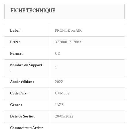
FICHE TECHNIQUE
Label :
PROFILE on AIR
EAN :
3770001717883
Format :
CD
Nombre du Support
1
:
Année édition :
2022
Code Prix :
UVM062
Genre :
JAZZ
Date de Sortie :
20/05/2022
Compositeur/Artiste