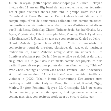
Julien Tekeyan (batterie/percussions/loopings) : Julien Tekeyan
intègre dès 11 ans un Big band de jazz avec entre autres Sebastien
Texier, puis quelques années plus tard le groupe d'afro Funk PF
Crusade dont Pierre Bertrand et Denis Guivarc'h ont fait partie. Il
compte aujourd'hui de nombreuses collaborations comme musicien,
compositeur ou réalisa-teur avec des dizaines d'artistes aussi divers
que Blick Bassy, Coldplay, Cheick Tidiane Seck, Sandra N'Kake, Roy
Ayers, Virginia Vee, Féfé, Christophe Maé, Vianney, Black Eyed Peas,
la Realisatrice Léa Rinaldi en tant que compositeur, Khaled ou Jehro
David Aubaile (piano/claviers/FX) : Multi intrumentiste et
compositeur nourri de mu-sique classique, de jazz, et de musiques
traditionnelles, David Aubaile navigue dans un univers où les
frontières n'existent pas. De la flûte traversière au duduk et du piano
au gumbri, il a le goût des instruments comme des projets les plus
variés. Il produit ses propres projets dont un album en trio, "Thinko"
avec Chris Jennings et Karim Ziad (2018, Promise-Land / Socadisc),
et un album en duo, "Dolce Ostinato" avec Frédéric Deville au
violoncelle (2022, Tchaï / Inouïe Distribution). Des artistes aussi
variés que Salif Keita, Calypso Rose, Karim Ziad, Khaled, Ziggy
Marley, Brigitte Fontaine, Nguyen Lé, Christophe Maé ou encore
Oxmo Puccino, pour ne citer qu'eux, font également appel à lui
comme musicien, compositeur, producteur ou encore réalisateur.