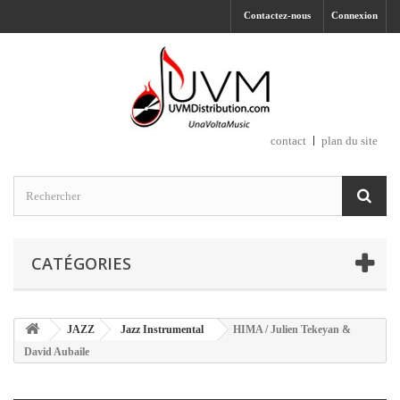
Contactez-nous
Connexion
contact
plan du site
CATÉGORIES
JAZZ
Jazz Instrumental
HIMA / Julien Tekeyan &
David Aubaile