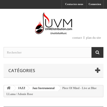
Contactez-nous
Connexion
contact
plan du site
CATÉGORIES
JAZZ
Jazz Instrumental
Piece Of Mind - Live at Blue
LLama / Adonis Rose