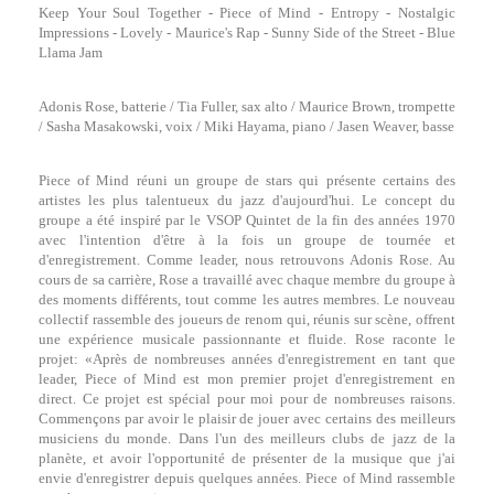
Keep Your Soul Together - Piece of Mind - Entropy - Nostalgic
Impressions - Lovely - Maurice's Rap - Sunny Side of the Street - Blue
Llama Jam
Adonis Rose, batterie / Tia Fuller, sax alto / Maurice Brown, trompette
/ Sasha Masakowski, voix / Miki Hayama, piano / Jasen Weaver, basse
Piece of Mind réuni un groupe de stars qui présente certains des
artistes les plus talentueux du jazz d'aujourd'hui. Le concept du
groupe a été inspiré par le VSOP Quintet de la fin des années 1970
avec l'intention d'être à la fois un groupe de tournée et
d'enregistrement. Comme leader, nous retrouvons Adonis Rose. Au
cours de sa carrière, Rose a travaillé avec chaque membre du groupe à
des moments différents, tout comme les autres membres. Le nouveau
collectif rassemble des joueurs de renom qui, réunis sur scène, offrent
une expérience musicale passionnante et fluide. Rose raconte le
projet: «Après de nombreuses années d'enregistrement en tant que
leader, Piece of Mind est mon premier projet d'enregistrement en
direct. Ce projet est spécial pour moi pour de nombreuses raisons.
Commençons par avoir le plaisir de jouer avec certains des meilleurs
musiciens du monde. Dans l'un des meilleurs clubs de jazz de la
planète, et avoir l'opportunité de présenter de la musique que j'ai
envie d'enregistrer depuis quelques années. Piece of Mind rassemble