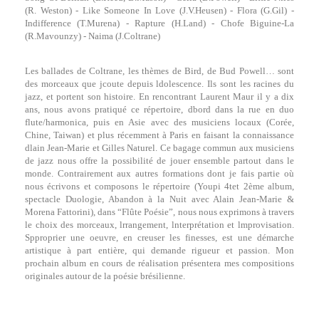
(R. Weston) - Like Someone In Love (J.V.Heusen) - Flora (G.Gil) -
Indifference (T.Murena) - Rapture (H.Land) - Chofe Biguine-La
(R.Mavounzy) - Naima (J.Coltrane)
Les ballades de Coltrane, les thèmes de Bird, de Bud Powell… sont
des morceaux que jcoute depuis ldolescence. Ils sont les racines du
jazz, et portent son histoire. En rencontrant Laurent Maur il y a dix
ans, nous avons pratiqué ce répertoire, dbord dans la rue en duo
flute/harmonica, puis en Asie avec des musiciens locaux (Corée,
Chine, Taiwan) et plus récemment à Paris en faisant la connaissance
dlain Jean‐Marie et Gilles Naturel. Ce bagage commun aux musiciens
de jazz nous offre la possibilité de jouer ensemble partout dans le
monde. Contrairement aux autres formations dont je fais partie où
nous écrivons et composons le répertoire (Youpi 4tet 2ème album,
spectacle Duologie, Abandon à la Nuit avec Alain Jean‐Marie &
Morena Fattorini), dans “Flûte Poésie”, nous nous exprimons à travers
le choix des morceaux, lrrangement, lnterprétation et lmprovisation.
Spproprier une oeuvre, en creuser les finesses, est une démarche
artistique à part entière, qui demande rigueur et passion. Mon
prochain album en cours de réalisation présentera mes compositions
originales autour de la poésie brésilienne.