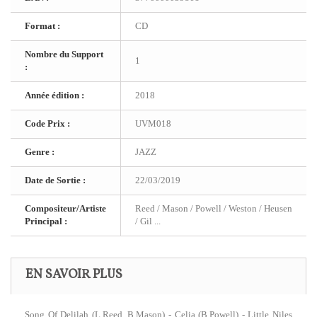
Format :
CD
Nombre du Support
1
:
Année édition :
2018
Code Prix :
UVM018
Genre :
JAZZ
Date de Sortie :
22/03/2019
Compositeur/Artiste
Reed / Mason / Powell / Weston / Heusen
Principal :
/ Gil ...
EN SAVOIR PLUS
Song Of Delilah (L.Reed, B.Mason) - Celia (B.Powell) - Little Niles