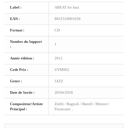
Label :
ABEAT for Jazz
EAN :
8031510001036
Format :
CD
Nombre du Support
1
:
Année édition :
2012
Code Prix :
UVM062
Genre :
JAZZ
Date de Sortie :
20/04/2018
Compositeur/Artiste
Zirilli / Bagnoli / Harrell / Mintzer /
Principal :
Fioravanti ...