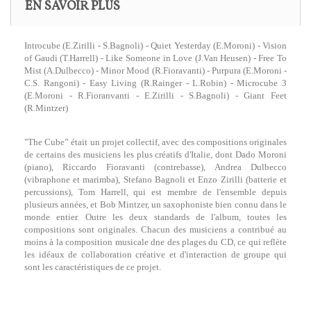
EN SAVOIR PLUS
Introcube (E.Zirilli - S.Bagnoli) - Quiet Yesterday (E.Moroni) - Vision
of Gaudi (T.Harrell) - Like Someone in Love (J.Van Heusen) - Free To
Mist (A.Dulbecco) - Minor Mood (R.Fioravanti) - Purpura (E.Moroni -
C.S. Rangoni) - Easy Living (R.Rainger - L.Robin) - Microcube 3
(E.Moroni - R.Fioranvanti - E.Zirilli - S.Bagnoli) - Giant Feet
(R.Mintzer)
"The Cube” était un projet collectif, avec des compositions originales
de certains des musiciens les plus créatifs d'Italie, dont Dado Moroni
(piano), Riccardo Fioravanti (contrebasse), Andrea Dulbecco
(vibraphone et marimba), Stefano Bagnoli et Enzo Zirilli (batterie et
percussions), Tom Harrell, qui est membre de l'ensemble depuis
plusieurs années, et Bob Mintzer, un saxophoniste bien connu dans le
monde entier. Outre les deux standards de l'album, toutes les
compositions sont originales. Chacun des musiciens a contribué au
moins à la composition musicale dne des plages du CD, ce qui reflète
les idéaux de collaboration créative et d'interaction de groupe qui
sont les caractéristiques de ce projet.