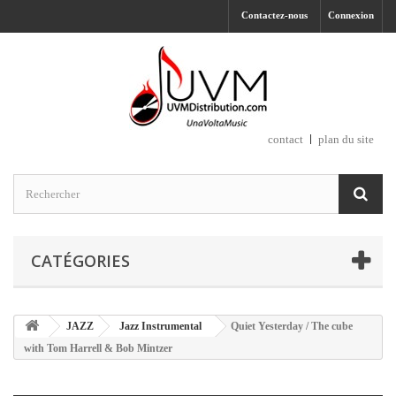
Contactez-nous
Connexion
contact
plan du site
CATÉGORIES
JAZZ
Jazz Instrumental
Quiet Yesterday / The cube
with Tom Harrell & Bob Mintzer