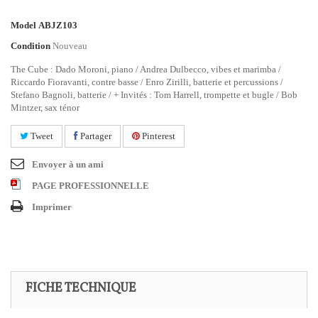
Model
ABJZ103
Condition
Nouveau
The Cube : Dado Moroni, piano / Andrea Dulbecco, vibes et marimba /
Riccardo Fioravanti, contre basse / Enro Zirilli, batterie et percussions /
Stefano Bagnoli, batterie / + Invités : Tom Harrell, trompette et bugle / Bob
Mintzer, sax ténor
Tweet
Partager
Pinterest
Envoyer à un ami
PAGE PROFESSIONNELLE
Imprimer
FICHE TECHNIQUE