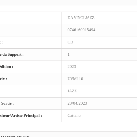
DA VINCI JAZZ
0746160915494
 :
CD
 du Support :
1
dition :
2023
ix :
UVM110
:
JAZZ
 Sortie :
28/04/2023
teur/Artiste Principal :
Cattano