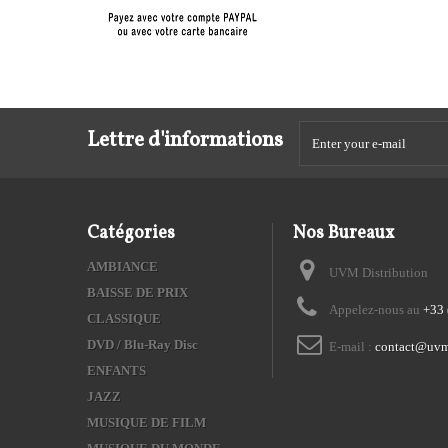
Lettre d'informations
Catégories
Nos Bureaux
AMBIANCE
UVM Distribution
BAISSE DE PRIX
Appelez-nous au
+33 
CLASSIQUE
DVD / Blu-Ray Disc
E-mail :
contact@uvm
ENFANTS
JAZZ
MUSIQUE DE FILM