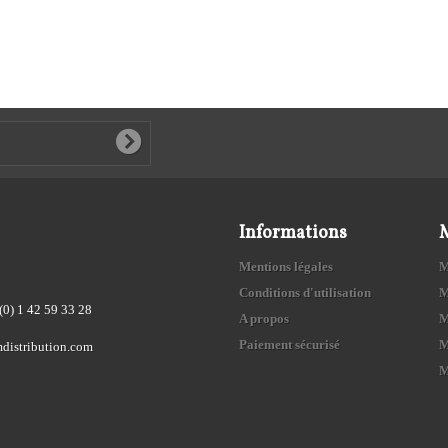
Informations
Mentions légales
M
Conditions d'utilisation
M
(0) 1 42 59 33 28
A propos
M
Paiement sécurisé
M
distribution.com
M