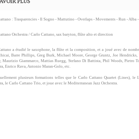
AVOIR PLUS
attano : Trasparencies - Il Sogno - Mattutino - Overlaps - Movements - Run - Alba -
attano Orchestra / Carlo Cattano, sax baryton, flûte alto et direction
attano a étudié le saxophone, la flûte et la composition, et a joué avec de nombr
hicai, Barre Phillips, Greg Burk, Michael Moore, George Gruntz, Joe Hendricks,
, Maurizio Giammarco, Mattias Ruegg, Stefano Di Battista, Phil Woods, Pietro T
ra, Enrico Rava, Antonio Maran-Golo, etc.
tuellement plusieurs formations telles que le Carlo Cattano Quartet (Lines), le
ra, le Carlo Cattano Trio, et joue avec le Mediterranean Jazz Orchestra.