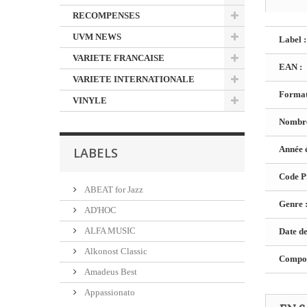
RECOMPENSES
UVM NEWS
Label :
VARIETE FRANCAISE
EAN :
VARIETE INTERNATIONALE
Format
VINYLE
Nombre
Année é
LABELS
Code Pr
ABEAT for Jazz
Genre 
AD'HOC
ALFA MUSIC
Date de
Alkonost Classic
Composi
Amadeus Best
Appassionato