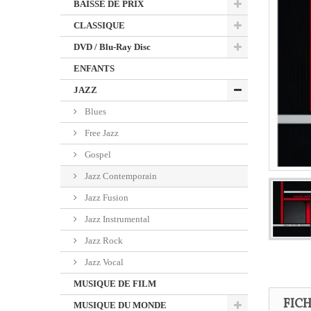
BAISSE DE PRIX
CLASSIQUE
DVD / Blu-Ray Disc
ENFANTS
JAZZ
Blues
Free Jazz
Gospel
Jazz Contemporain
Jazz Fusion
Jazz Instrumental
Jazz Rock
Jazz Vocal
MUSIQUE DE FILM
FIC
MUSIQUE DU MONDE