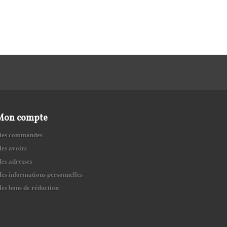
Mon compte
es commandes
es avoirs
es adresses
es informations personnelles
es bons de réduction