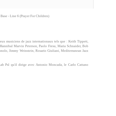
 Base - Line 6 (Prayer For Children)
eux musiciens de jazz internationaux tels que : Keith Tippett,
 Hannibal Marvin Peterson, Paolo Fresu, Maria Schnaider, Bob
onolo, Jimmy Weinstein, Rosario Giuliani, Mediterranean Jazz
 Lab Psl qu'il dirige avec Antonio Moncada, le Carlo Cattano