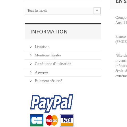
EN S
Tous les labels
Composi
Area 1 
INFORMATION
Franco
(PMCE
Livraison
Mentions légales
"Sketch
inventi
Conditions d'utilisation
infinie
école d
A propos
extrême
Paiement sécurisé