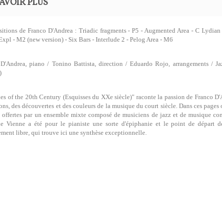
AVOIR PLUS
tions de Franco D'Andrea : Triadic fragments - P5 - Augmented Area - C Lydian -
Expl - M2 (new version) - Six Bars - Interlude 2 - Pelog Area - M6
 D'Andrea, piano / Tonino Battista, direction / Eduardo Rojo, arrangements /
)
es of the 20th Century (Esquisses du XXe siècle)" raconte la passion de Franco D'
ons, des découvertes et des couleurs de la musique du court siècle. Dans ces pages 
s offertes par un ensemble mixte composé de musiciens de jazz et de musique con
e Vienne a été pour le pianiste une sorte d'épiphanie et le point de départ 
ment libre, qui trouve ici une synthèse exceptionnelle.