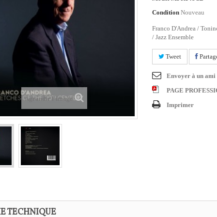
Condition
Nouveau
Franco D'Andrea / Tonin
/ Jazz Ensemble
Tweet
Partag
Envoyer à un ami
PAGE PROFESS
Agrandir l'image
Imprimer
HE TECHNIQUE