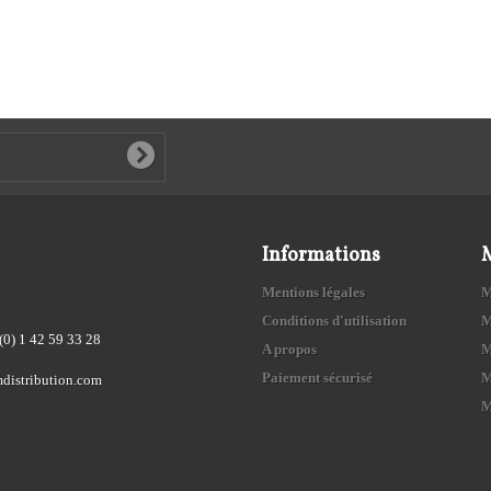
Informations
Mentions légales
M
Conditions d'utilisation
M
(0) 1 42 59 33 28
A propos
M
Paiement sécurisé
M
distribution.com
M