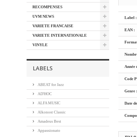
RECOMPENSES
UVM NEWS
Label :
VARIETE FRANCAISE
EAN :
VARIETE INTERNATIONALE
Format
VINYLE
Nombre
Année é
LABELS
Code Pr
ABEAT for Jazz
Genre 
AD'HOC
ALFA MUSIC
Date de
Alkonost Classic
Composi
Amadeus Best
Appassionato