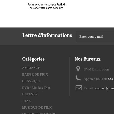
Lettre d'informations
Catégories
Nos Bureaux
AMBIANCE
UVM Distribution
BAISSE DE PRIX
Appelez-nous au
+33 
CLASSIQUE
DVD / Blu-Ray Disc
E-mail :
contact@uvm
ENFANTS
JAZZ
MUSIQUE DE FILM