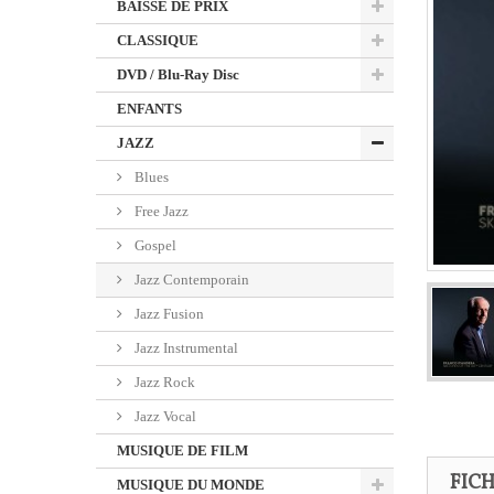
BAISSE DE PRIX
CLASSIQUE
DVD / Blu-Ray Disc
ENFANTS
JAZZ
Blues
Free Jazz
Gospel
Jazz Contemporain
Jazz Fusion
Jazz Instrumental
Jazz Rock
Jazz Vocal
MUSIQUE DE FILM
FIC
MUSIQUE DU MONDE