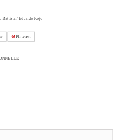
o Battista / Eduardo Rojo
er
Pinterest
IONNELLE