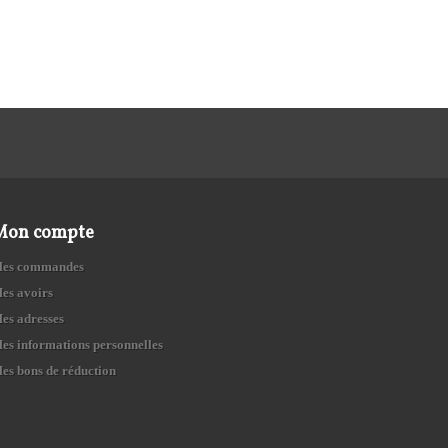
Mon compte
es commandes
es avoirs
es adresses
es informations personnelles
es bons de réduction