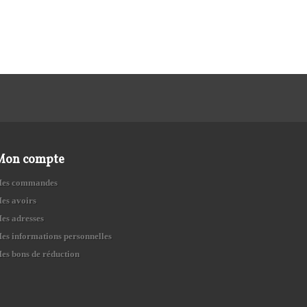
Mon compte
es commandes
es avoirs
es adresses
es informations personnelles
es bons de réduction