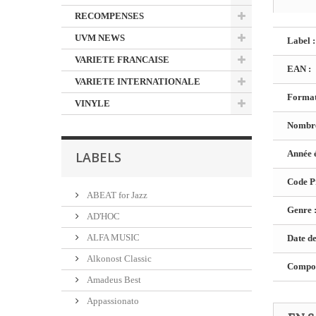
RECOMPENSES
UVM NEWS
Label :
VARIETE FRANCAISE
EAN :
VARIETE INTERNATIONALE
Format
VINYLE
Nombre
Année é
LABELS
Code Pr
ABEAT for Jazz
Genre 
AD'HOC
ALFA MUSIC
Date de
Alkonost Classic
Composi
Amadeus Best
Appassionato