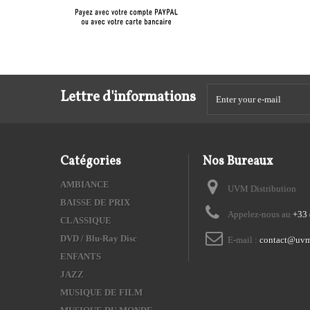
Lettre d'informations
Catégories
Nos Bureaux
AMBIANCE
UVM Distribution
BAISSE DE PRIX
Appelez-nous au
+33 
CLASSIQUE
DVD / Blu-Ray Disc
E-mail :
contact@uvm
ENFANTS
JAZZ
MUSIQUE DE FILM