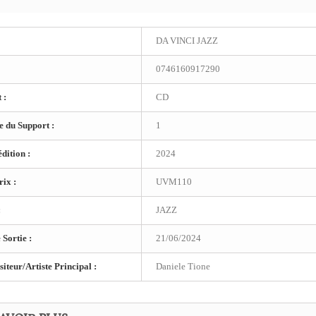
DA VINCI JAZZ
0746160917290
 :
CD
 du Support :
1
dition :
2024
ix :
UVM110
:
JAZZ
 Sortie :
21/06/2024
teur/Artiste Principal :
Daniele Tione