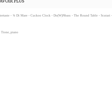
AVOIR PLUS
tertaste - ¾ Di Mare - Cuckoo Clock - Do(W)Nbass - The Round Table - Scutari - 
 Tione, piano