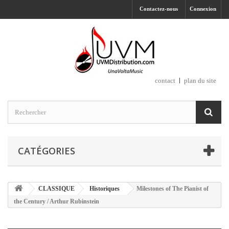
Contactez-nous
Connexion
contact
plan du site
CATÉGORIES
CLASSIQUE
Historiques
Milestones of The Pianist of
the Century / Arthur Rubinstein