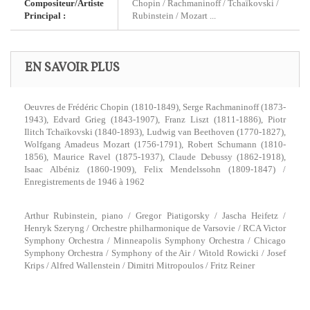
Compositeur/Artiste
Chopin / Rachmaninoff / Tchaïkovski /
Principal :
Rubinstein / Mozart ...
EN SAVOIR PLUS
Oeuvres de Frédéric Chopin (1810-1849), Serge Rachmaninoff (1873-
1943), Edvard Grieg (1843-1907), Franz Liszt (1811-1886), Piotr
Ilitch Tchaïkovski (1840-1893), Ludwig van Beethoven (1770-1827),
Wolfgang Amadeus Mozart (1756-1791), Robert Schumann (1810-
1856), Maurice Ravel (1875-1937), Claude Debussy (1862-1918),
Isaac Albéniz (1860-1909), Felix Mendelssohn (1809-1847) /
Enregistrements de 1946 à 1962
Arthur Rubinstein, piano / Gregor Piatigorsky / Jascha Heifetz /
Henryk Szeryng / Orchestre philharmonique de Varsovie / RCA Victor
Symphony Orchestra / Minneapolis Symphony Orchestra / Chicago
Symphony Orchestra / Symphony of the Air / Witold Rowicki / Josef
Krips / Alfred Wallenstein / Dimitri Mitropoulos / Fritz Reiner