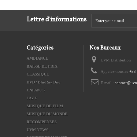
Lettre d'informations
Catégories
Nos Bureaux
AMBIANCE
UVM Distribution
BAISSE DE PRIX
Appelez-nous au
+33 
CLASSIQUE
DVD / Blu-Ray Disc
E-mail :
contact@uvm
ENFANTS
JAZZ
MUSIQUE DE FILM
MUSIQUE DU MONDE
RECOMPENSES
UVM NEWS