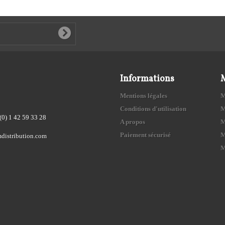
Informations
Mentions légales
M
Conditions d'utilisation
M
(0) 1 42 59 33 28
A propos
M
Paiement sécurisé
M
distribution.com
M