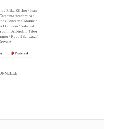
e / Erika Kilcher / Jean
 Camerata Academica /
 des Concerts Colonne /
r Orchestra / National
 John Barbirolli / Tibor
rtner / Rudolf Schwarz /
 Dervaux
er
Pinterest
IONNELLE