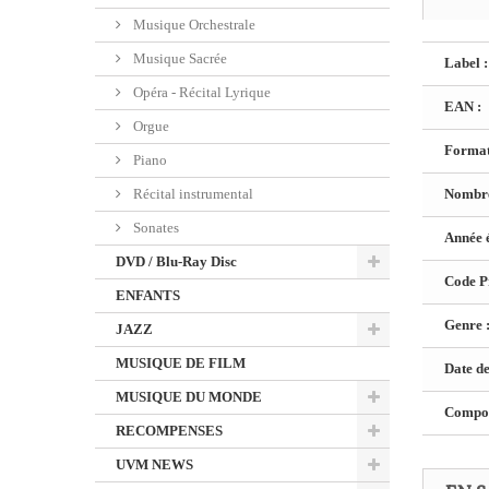
Musique Orchestrale
Musique Sacrée
Label :
Opéra - Récital Lyrique
EAN :
Orgue
Format
Piano
Récital instrumental
Nombre
Sonates
Année é
DVD / Blu-Ray Disc
Code Pr
ENFANTS
Genre 
JAZZ
MUSIQUE DE FILM
Date de
MUSIQUE DU MONDE
Composi
RECOMPENSES
UVM NEWS