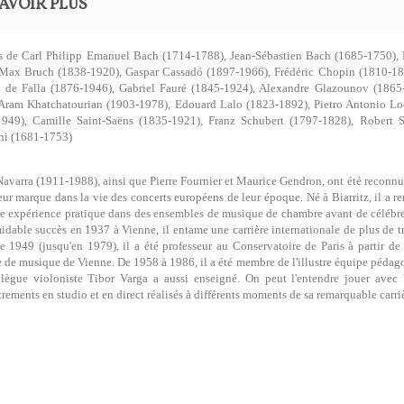
AVOIR PLUS
s de Carl Philipp Emanuel Bach (1714-1788), Jean-Sébastien Bach (1685-1750),
 Max Bruch (1838-1920), Gaspar Cassadó (1897-1966), Frédéric Chopin (1810-18
 de Falla (1876-1946), Gabriel Fauré (1845-1924), Alexandre Glazounov (1865
Aram Khatchatourian (1903-1978), Edouard Lalo (1823-1892), Pietro Antonio Loc
1949), Camille Saint-Saëns (1835-1921), Franz Schubert (1797-1828), Robert 
ni (1681-1753)
avarra (1911-1988), ainsi que Pierre Fournier et Maurice Gendron, ont été reconnus
leur marque dans la vie des concerts européens de leur époque. Né à Biarritz, il a r
e expérience pratique dans des ensembles de musique de chambre avant de célébre
idable succès en 1937 à Vienne, il entame une carrière internationale de plus de 
de 1949 (jusqu'en 1979), il a été professeur au Conservatoire de Paris à partir 
 de musique de Vienne. De 1958 à 1986, il a été membre de l'illustre équipe péd
llègue violoniste Tibor Varga a aussi enseigné. On peut l'entendre jouer ave
trements en studio et en direct réalisés à différents moments de sa remarquable carri