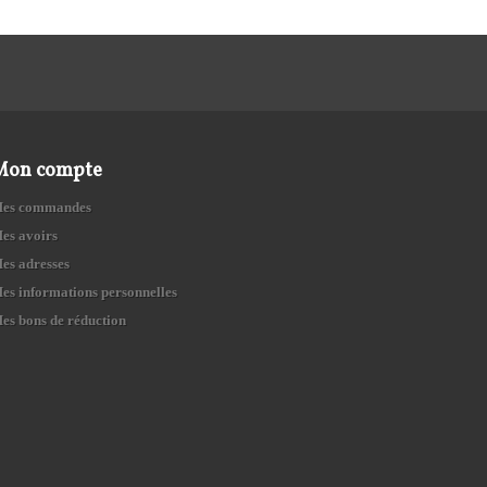
Mon compte
es commandes
es avoirs
es adresses
es informations personnelles
es bons de réduction