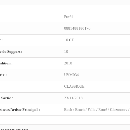
Profil
0881488180176
 :
10 CD
 du Support :
10
dition :
2018
ix :
UVM034
:
CLASSIQUE
 Sortie :
23/11/2018
teur/Artiste Principal :
Bach / Bruch / Falla / Fauré / Glazounov 