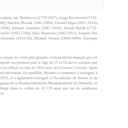
 Ludwig van Beethoven (1770-1827), Luigi Boccherini (1743-
49), Antonin Dvorak (1841-1904), Edward Elgar (1857-1934),
-1936), Enrique Granados (1867-1916), Joseph Haydn (1732-
atelli (1695-1764), Jules Massenet (1842-1912), Joaquín Nin
Schumann (1810-56), Richard Strauss (1864-1949), Giuseppe
 comme les «trois plus grands» violoncellistes français qui ont
emporté ses premiers prix à l'âge de 13 et 16 ans et a acquis une
r ses débuts en solo en 1931 avec les Concerts Colonne. Après
trois décennies. En parallèle, Navarra a commencé à enseigner à
de 1953, il a également enseigné à l'Accademia de Sienne et au
agogique de la Nordwestdeutsche Musikakademie de Detmold, où
c Varga dans ce coffret de 10 CD ainsi que sur de nombreux
ère.