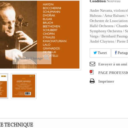
Condition
Nouveau
Andre Navarra, violoncell
Hubeau / Artur Balsam /
Orchestre de Lssociation
Hallé Orchestra / Chambe
Symphony Orchestra / Sir
Varga / Bernhard Paumga
André Cluytens / Pierre
Tweet
Partag
Agrandir l'image
Envoyer à un ami
PAGE PROFESS
Imprimer
HE TECHNIQUE