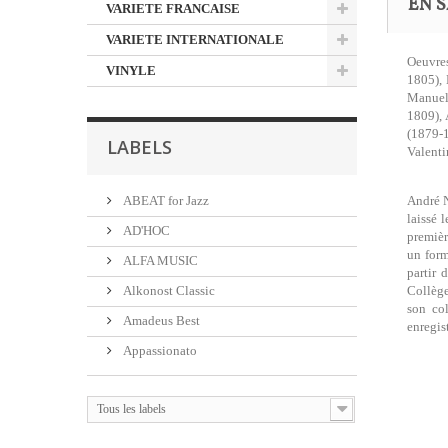
EN S
VARIETE FRANCAISE
VARIETE INTERNATIONALE
Oeuvre
VINYLE
1805),
Manuel
1809), 
(1879-
LABELS
Valenti
ABEAT for Jazz
André N
laissé 
AD'HOC
premièr
un form
ALFA MUSIC
partir 
Alkonost Classic
Collège
son co
Amadeus Best
enregis
Appassionato
Tous les labels