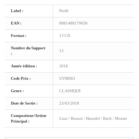
Label :
Profil
EAN :
0881488170658
Format :
13 CD
Nombre du Support
13
:
Année édition :
2018
Code Prix :
UVM063
Genre :
CLASSIQUE
Date de Sortie :
23/03/2018
Compositeur/Artiste
Liszt / Busoni / Haendel / Bach / Mozart
Principal :