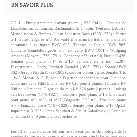
EN SAVOIR PLUS
CD 1 : Enregistrements d'avant guerre (1933-1941) - Oeuvres de
Liszt-Busoni, Schumann, Rachmaninoff, Chopin, Poulenc, Debussy,
Mendelssohn & Brahms // Jean-Sébastien Bach (1685-1750) : Partita
n°1, Suite française n°5, Air varié à la manière italienne, Fantaisie
chromatique et fugue BWV 903, Toccata et Fugue BWV 565,
Concerto Brandebourgeois n°5, Concerto BWV 1061 - Wolfgang
Amadeus Mozart (1756-1791) : Concertos n°21 et n°10, Fugue K.426,
Sonates pour piano n°14 et n°16, Fantaisie en ré min K.397,
Divertimento - Georg Friedrich Haendel (1685-1759) : Sonate HWV
362 - Joseph Haydn (1732-1809) : Concerto pour piano, Sonate, Trio
- W.A Mozart & F. Busoni : Duettino concertante pour 2 pianos,
Ouverture de la Flûte Enchantée KV 620 pour 2 pianos, Fantaisie KV
608 pour 2 pianos, Fugue en do min KV 626 pour 2 pianos - Ludwig
van Beethoven (1770-1827) : Concerto pour piano n°1 à 5, Sonates
pour piano n°3, n°33, et n°27, Bagatelle O.33 n°1, Trio avec piano
n°7 - Franz Schubert (1797-1828) : Sonate pour piano n°17 Op.53,
Impromptu D. 935 - Franz Schubert & Dmitri Kabalewsky : Fantaisie
en fa min D. 940 pour piano et orchestre
Les 13 sonates de cette édition ne suivent pas la chronologie de la
carrière de l'artiste et, pour la plupart, placent plutôt les œuvres dans