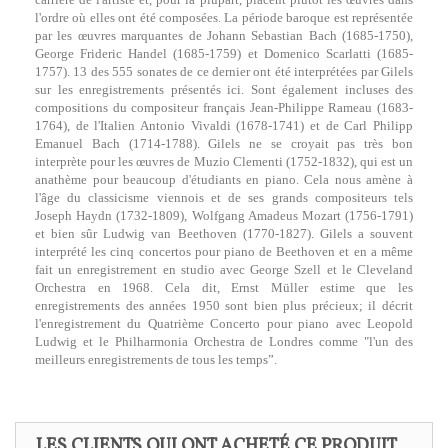
l'ordre où elles ont été composées. La période baroque est représentée
par les œuvres marquantes de Johann Sebastian Bach (1685-1750),
George Frideric Handel (1685-1759) et Domenico Scarlatti (1685-
1757). 13 des 555 sonates de ce dernier ont été interprétées par Gilels
sur les enregistrements présentés ici. Sont également incluses des
compositions du compositeur français Jean-Philippe Rameau (1683-
1764), de l'Italien Antonio Vivaldi (1678-1741) et de Carl Philipp
Emanuel Bach (1714-1788). Gilels ne se croyait pas très bon
interprète pour les œuvres de Muzio Clementi (1752-1832), qui est un
anathème pour beaucoup d'étudiants en piano. Cela nous amène à
l'âge du classicisme viennois et de ses grands compositeurs tels
Joseph Haydn (1732-1809), Wolfgang Amadeus Mozart (1756-1791)
et bien sûr Ludwig van Beethoven (1770-1827). Gilels a souvent
interprété les cinq concertos pour piano de Beethoven et en a même
fait un enregistrement en studio avec George Szell et le Cleveland
Orchestra en 1968. Cela dit, Ernst Müller estime que les
enregistrements des années 1950 sont bien plus précieux; il décrit
l'enregistrement du Quatrième Concerto pour piano avec Leopold
Ludwig et le Philharmonia Orchestra de Londres comme "l'un des
meilleurs enregistrements de tous les temps”.
LES CLIENTS QUI ONT ACHETÉ CE PRODUIT