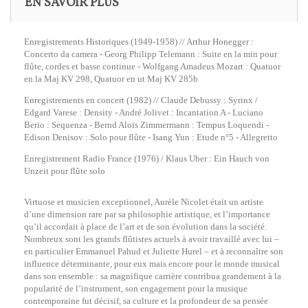
EN SAVOIR PLUS
Enregistrements Historiques (1949-1958) // Arthur Honegger :
Concerto da camera - Georg Philipp Telemann : Suite en la min pour
flûte, cordes et basse continue - Wolfgang Amadeus Mozart : Quatuor
en la Maj KV 298, Quatuor en ut Maj KV 285b
Enregistrements en concert (1982) // Claude Debussy : Syrinx /
Edgard Varese : Density - André Jolivet : Incantation A - Luciano
Berio : Sequenza - Bernd Alois Zimmermann : Tempus Loquendi -
Edison Denisov : Solo pour flûte - Isang Yun : Etude n°5 - Allegretto
Enregistrement Radio France (1976) / Klaus Uber : Ein Hauch von
Unzeit pour flûte solo
Virtuose et musicien exceptionnel, Aurèle Nicolet était un artiste
d’une dimension rare par sa philosophie artistique, et l’importance
qu’il accordait à place de l’art et de son évolution dans la société.
Nombreux sont les grands flûtistes actuels à avoir travaillé avec lui –
en particulier Emmanuel Pahud et Juliette Hurel – et à reconnaître son
influence déterminante, pour eux mais encore pour le monde musical
dans son ensemble : sa magnifique carrière contribua grandement à la
popularité de l’instrument, son engagement pour la musique
contemporaine fut décisif, sa culture et la profondeur de sa pensée