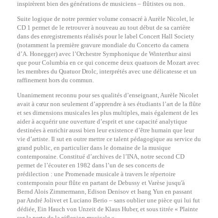
inspirèrent bien des générations de musiciens – flûtistes ou non.
Suite logique de notre premier volume consacré à Aurèle Nicolet, le
CD 1 permet de le retrouver à nouveau au tout début de sa carrière
dans des enregistrements réalisés pour le label
Concert Hall Society
(notamment la première gravure mondiale du
Concerto da camera
d’A. Honegger) avec l’Orchestre Symphonique de Winterthur ainsi
que pour
Columbia
en ce qui concerne deux quatuors de Mozart avec
les membres du
Quatuor Drolc
, interprétés avec une délicatesse et un
raffinement hors du commun.
Unanimement reconnu pour ses qualités d’enseignant, Aurèle Nicolet
avait à cœur non seulement d’apprendre à ses étudiants l’art de la flûte
et ses dimensions musicales les plus multiples, mais également de les
aider à acquérir une ouverture d’esprit et une capacité analytique
destinées à enrichir aussi bien leur existence d’être humain que leur
vie d’artiste. Il sut en outre mettre ce talent pédagogique au service du
grand public, en particulier dans le domaine de la musique
contemporaine. Constitué d’archives de l’INA, notre second CD
permet de l’écouter en 1982 dans l’un de ses concerts de
prédilection : une
Promenade musicale à travers le répertoire
contemporain pour flûte
en partant de Debussy et Varèse jusqu'à
Bernd Alois Zimmermann, Edison Denisov et Isang Yun en passant
par André Jolivet et Luciano Berio – sans oublier une pièce qui lui fut
dédiée,
Ein Hauch von Unzeit
de Klaus Huber, et sous titrée « Plainte
sur la perte de la réflexion musicale »