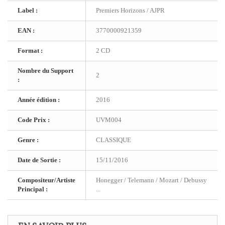
Label :
Premiers Horizons / AJPR
EAN :
3770000921359
Format :
2 CD
Nombre du Support
2
:
Année édition :
2016
Code Prix :
UVM004
Genre :
CLASSIQUE
Date de Sortie :
15/11/2016
Compositeur/Artiste
Honegger / Telemann / Mozart / Debussy
Principal :
...