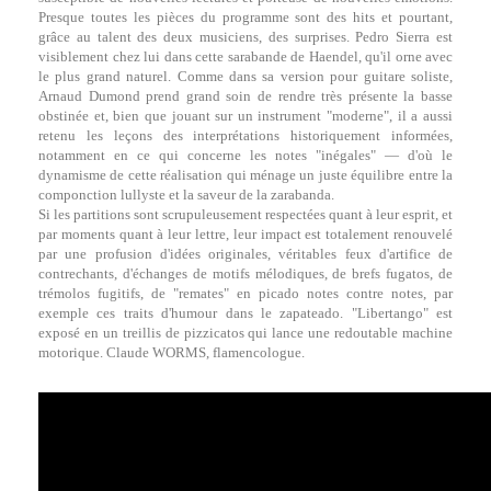
Presque toutes les pièces du programme sont des hits et pourtant,
grâce au talent des deux musiciens, des surprises. Pedro Sierra est
visiblement chez lui dans cette sarabande de Haendel, qu'il orne avec
le plus grand naturel. Comme dans sa version pour guitare soliste,
Arnaud Dumond prend grand soin de rendre très présente la basse
obstinée et, bien que jouant sur un instrument "moderne", il a aussi
retenu les leçons des interprétations historiquement informées,
notamment en ce qui concerne les notes "inégales" — d'où le
dynamisme de cette réalisation qui ménage un juste équilibre entre la
componction lullyste et la saveur de la zarabanda.
Si les partitions sont scrupuleusement respectées quant à leur esprit, et
par moments quant à leur lettre, leur impact est totalement renouvelé
par une profusion d'idées originales, véritables feux d'artifice de
contrechants, d'échanges de motifs mélodiques, de brefs fugatos, de
trémolos fugitifs, de "remates" en picado notes contre notes, par
exemple ces traits d'humour dans le zapateado. "Libertango" est
exposé en un treillis de pizzicatos qui lance une redoutable machine
motorique. Claude WORMS, flamencologue.