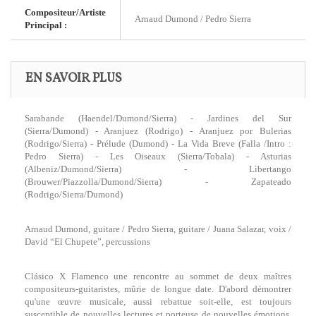
Compositeur/Artiste
Arnaud Dumond / Pedro Sierra
Principal :
EN SAVOIR PLUS
Sarabande (Haendel/Dumond/Sierra) - Jardines del Sur
(Sierra/Dumond) - Aranjuez (Rodrigo) - Aranjuez por Bulerias
(Rodrigo/Sierra) - Prélude (Dumond) - La Vida Breve (Falla /Intro :
Pedro Sierra) - Les Oiseaux (Sierra/Tobala) - Asturias
(Albeniz/Dumond/Sierra) - Libertango
(Brouwer/Piazzolla/Dumond/Sierra) - Zapateado
(Rodrigo/Sierra/Dumond)
Arnaud Dumond, guitare / Pedro Sierra, guitare / Juana Salazar, voix /
David “El Chupete”, percussions
Clásico X Flamenco une rencontre au sommet de deux maîtres
compositeurs-guitaristes, mûrie de longue date. D'abord démontrer
qu'une œuvre musicale, aussi rebattue soit-elle, est toujours
susceptible de nouvelles lectures et porteuse de nouvelles émotions.