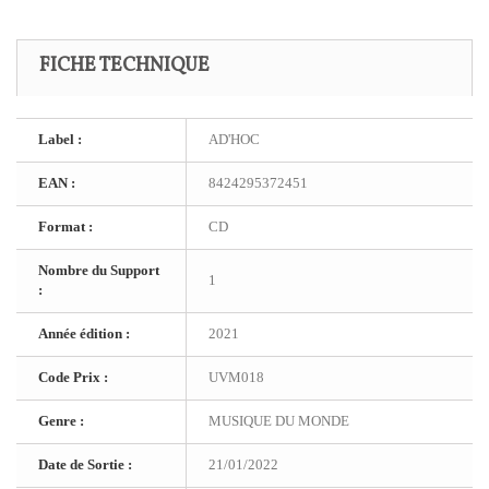
FICHE TECHNIQUE
Label :
AD'HOC
EAN :
8424295372451
Format :
CD
Nombre du Support
1
:
Année édition :
2021
Code Prix :
UVM018
Genre :
MUSIQUE DU MONDE
Date de Sortie :
21/01/2022