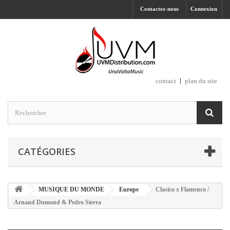
Contactez-nous
Connexion
contact
plan du site
CATÉGORIES
MUSIQUE DU MONDE
Europe
Clasico x Flamenco /
Arnaud Dumond & Pedro Sierra