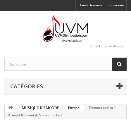
Contactez-nous
Connexion
contact
plan du site
CATÉGORIES
MUSIQUE DU MONDE
Europe
Flammes and co /
Arnaud Dumond & Vincent Le Gall