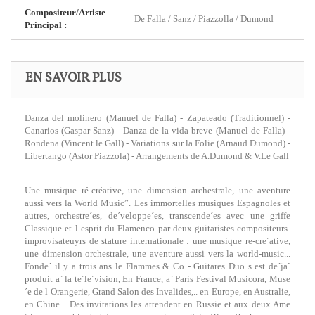
Compositeur/Artiste
De Falla / Sanz / Piazzolla / Dumond
Principal :
EN SAVOIR PLUS
Danza del molinero (Manuel de Falla) - Zapateado (Traditionnel) -
Canarios (Gaspar Sanz) - Danza de la vida breve (Manuel de Falla) -
Rondena (Vincent le Gall) - Variations sur la Folie (Arnaud Dumond) -
Libertango (Astor Piazzola) - Arrangements de A.Dumond & V.Le Gall
Une musique ré-créative, une dimension archestrale, une aventure
aussi vers la World Music”. Les immortelles musiques Espagnoles et
autres, orchestre´es, de´veloppe´es, transcende´es avec une griffe
Classique et l esprit du Flamenco par deux guitaristes-compositeurs-
improvisateuyrs de stature internationale : une musique re-cre´ative,
une dimension orchestrale, une aventure aussi vers la world-music...
Fonde´ il y a trois ans le Flammes & Co - Guitares Duo s est de´ja`
produit a` la te´le´vision, En France, a` Paris Festival Musicora, Muse
´e de l Orangerie, Grand Salon des Invalides,.. en Europe, en Australie,
en Chine... Des invitations les attendent en Russie et aux deux Ame