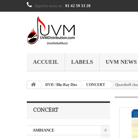
Appelez-nous au :
01 42 59 33 28
ACCUEIL
LABELS
UVM NEWS
DVD / Blu-Ray Disc
CONCERT
Quasthoff cha
CONCERT
AMBIANCE