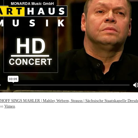
OFF SINGS MAHLER | Mahler, Webern, Strauss | Sächsische Staatskapelle Dre
on
Vimeo
.