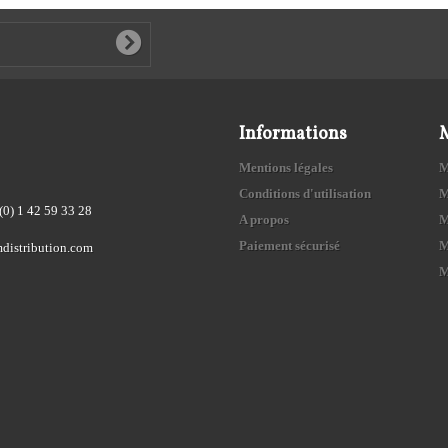
Informations
Mentions légales
M
Conditions d'utilisation
M
(0) 1 42 59 33 28
A propos
M
Paiement sécurisé
M
distribution.com
M