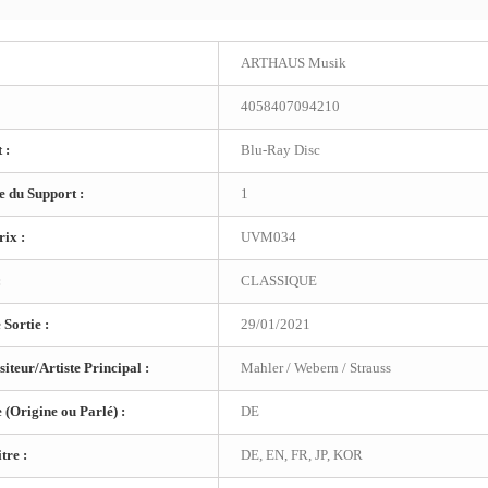
ARTHAUS Musik
4058407094210
 :
Blu-Ray Disc
 du Support :
1
ix :
UVM034
:
CLASSIQUE
 Sortie :
29/01/2021
teur/Artiste Principal :
Mahler / Webern / Strauss
(Origine ou Parlé) :
DE
tre :
DE, EN, FR, JP, KOR