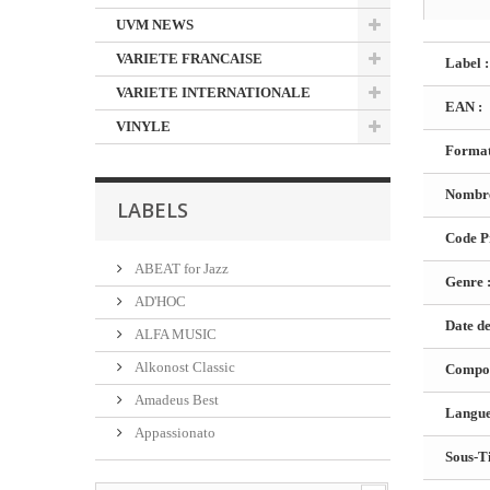
UVM NEWS
VARIETE FRANCAISE
Label :
VARIETE INTERNATIONALE
EAN :
VINYLE
Format
Nombre
LABELS
Code Pr
ABEAT for Jazz
Genre 
AD'HOC
Date de
ALFA MUSIC
Alkonost Classic
Composi
Amadeus Best
Langue 
Appassionato
Sous-Ti