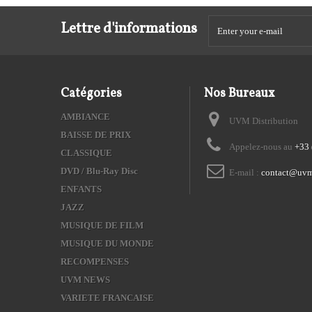
Lettre d'informations
Catégories
Nos Bureaux
AMBIANCE
UVM Distribution
BAISSE DE PRIX
Appelez-nous au
+33 
CLASSIQUE
DVD / Blu-Ray Disc
E-mail :
contact@uvm
ENFANTS
JAZZ
MUSIQUE DE FILM
MUSIQUE DU MONDE
RECOMPENSES
UVM NEWS
VARIETE FRANCAISE