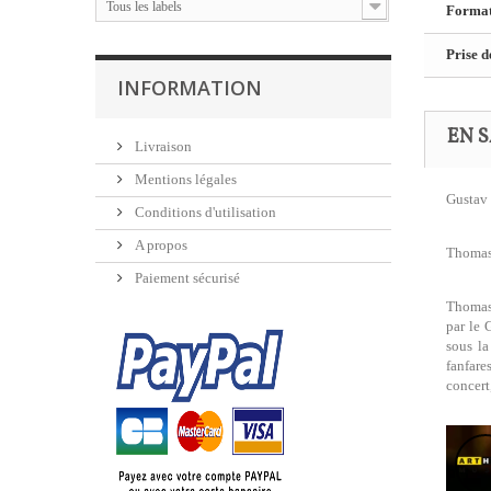
Tous les labels
Format
Prise d
INFORMATION
EN S
Livraison
Mentions légales
Gustav 
Conditions d'utilisation
A propos
Thomas 
Paiement sécurisé
Thomas 
par le 
sous la
fanfare
concert