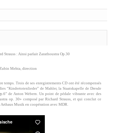
d Strauss : Ainsi parlait Zarathoustra Op.30
 Zubin Mehta, direction
otre temps. Trois de ses enregistrements CD ont été récompensés
dies “Kindertotenlieder” de Mahler, la Staatskapelle de Dresde
 Op.6” de Anton Webern. Un point de pédale vibrante avec des
oustra op. 30» composé par Richard Strauss, et qui conclut ce
ar Arthaus Musik en coopération avec MDR.