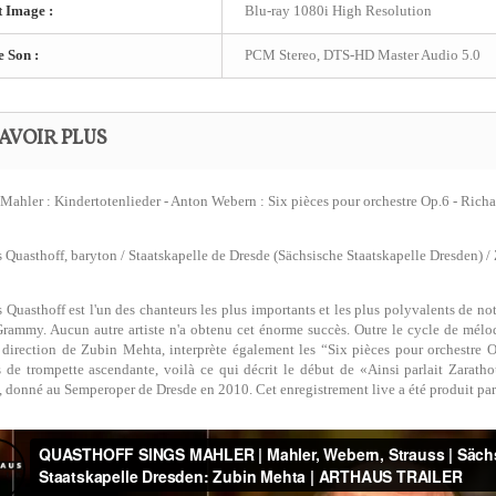
 Image :
Blu-ray 1080i High Resolution
e Son :
PCM Stereo, DTS-HD Master Audio 5.0
AVOIR PLUS
Mahler : Kindertotenlieder - Anton Webern : Six pièces pour orchestre Op.6 - Richar
Quasthoff, baryton / Staatskapelle de Dresde (Sächsische Staatskapelle Dresden) /
Quasthoff est l'un des chanteurs les plus importants et les plus polyvalents de n
Grammy. Aucun autre artiste n'a obtenu cet énorme succès. Outre le cycle de mélo
 direction de Zubin Mehta, interprète également les “Six pièces pour orchestre
s de trompette ascendante, voilà ce qui décrit le début de «Ainsi parlait Zarath
, donné au Semperoper de Dresde en 2010. Cet enregistrement live a été produit p