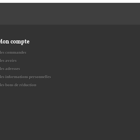
Mon compte
es commandes
es avoirs
es adresses
es informations personnelles
es bons de réduction