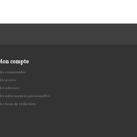
Mon compte
es commandes
es avoirs
es adresses
es informations personnelles
es bons de réduction