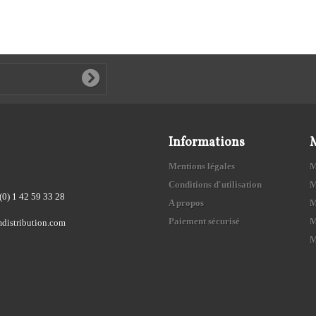
Informations
Mentions légales
M
Conditions d'utilisation
M
(0) 1 42 59 33 28
A propos
M
Paiement sécurisé
M
distribution.com
M