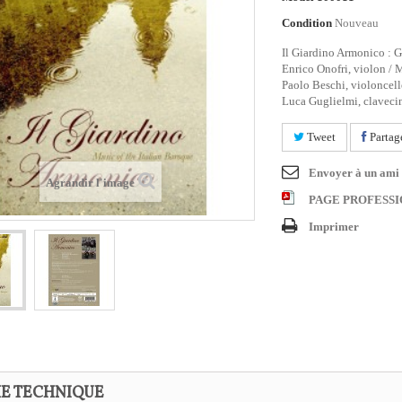
Condition
Nouveau
Il Giardino Armonico : G
Enrico Onofri, violon / 
Paolo Beschi, violoncelle
Luca Guglielmi, claveci
Tweet
Partag
Envoyer à un ami
Agrandir l'image
PAGE PROFESS
Imprimer
HE TECHNIQUE