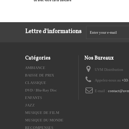
Lettre d'informations
Catégories
Nos Bureaux
AMBIANCE
UVM Distribution
BAISSE DE PRIX
Appelez-nous au
+33 
CLASSIQUE
DVD / Blu-Ray Disc
E-mail :
contact@uvm
ENFANTS
JAZZ
MUSIQUE DE FILM
MUSIQUE DU MONDE
RECOMPENSES