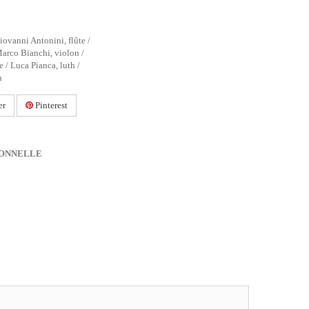
iovanni Antonini, flûte /
Marco Bianchi, violon /
 / Luca Pianca, luth /
n
er
Pinterest
IONNELLE