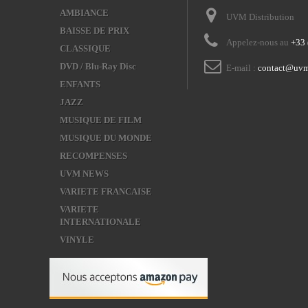
AMBIANCE
UVM Distribution
BAISSE DE PRIX
Appelez-nous au
+33 
CLASSIQUE
DVD / Blu-Ray Disc
E-mail :
contact@uvm
ENFANTS
JAZZ
MUSIQUE DE FILM
MUSIQUE DU MONDE
RECOMPENSES
UVM NEWS
VARIETE FRANCAISE
VARIETE
INTERNATIONALE
VINYLE