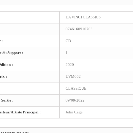
DA VINCI CLASSICS
0746160910703
 :
CD
 du Support :
1
dition :
2020
ix :
UVM062
:
CLASSIQUE
 Sortie :
09/09/2022
teur/Artiste Principal :
John Cage