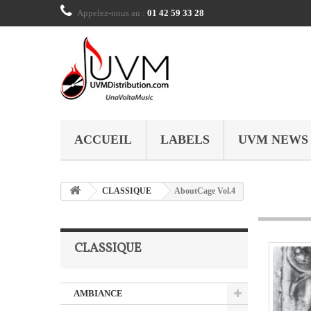
Appelez-nous au :
01 42 59 33 28
ACCUEIL
LABELS
UVM NEWS
CLASSIQUE
AboutCage Vol.4
CLASSIQUE
AMBIANCE