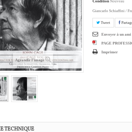
Condition
Nouveau
Giancarlo Schiaffini / 
Tweet
Partag
Envoyer à un ami
PAGE PROFESS
Imprimer
Agrandir l'image
HE TECHNIQUE