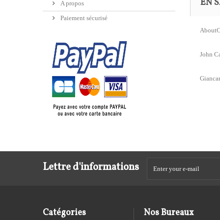
EN S
A propos
Paiement sécurisé
AboutC
John C
Giancar
Lettre d'informations
Catégories
Nos Bureaux