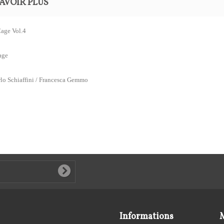
AVOIR PLUS
age Vol.4
age
lo Schiaffini / Francesca Gemmo
Informations