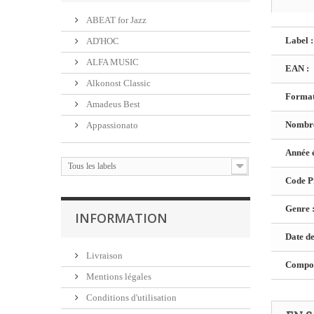
ABEAT for Jazz
Label :
AD'HOC
ALFA MUSIC
EAN :
Alkonost Classic
Format
Amadeus Best
Nombre
Appassionato
Année é
Tous les labels
Code Pr
Genre 
INFORMATION
Date de
Livraison
Composi
Mentions légales
Conditions d'utilisation