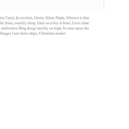
y Carol, In excelsis, Gloria, Silent Night, Whence is that
tle Jesus, sweetly sleep, Unto us a boy is born, Love came
ak midwinter, Ding dong! merrily on high, It came upon the
Manger, I saw three ships, Christians awake