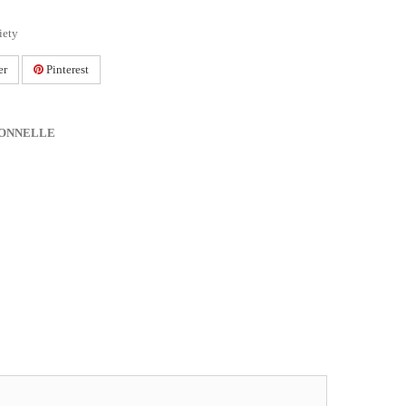
iety
er
Pinterest
IONNELLE