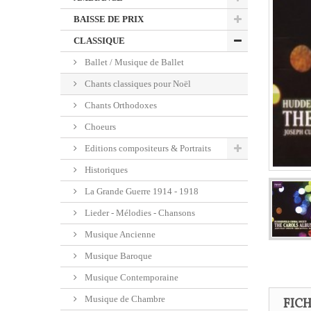
BAISSE DE PRIX
CLASSIQUE
Ballet / Musique de Ballet
Chants classiques pour Noël
Chants Orthodoxes
Choeurs
Editions compositeurs & Portraits
Historiques
La Grande Guerre 1914 - 1918
Lieder - Mélodies - Chansons
Musique Ancienne
Musique Baroque
Musique Contemporaine
Musique de Chambre
FIC