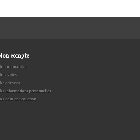
Mon compte
es commandes
es avoirs
es adresses
es informations personnelles
es bons de réduction