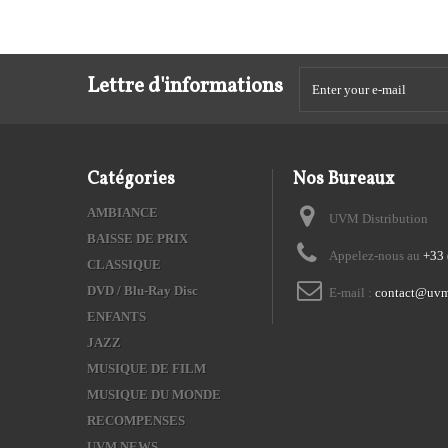
Lettre d'informations
Catégories
Nos Bureaux
AMBIANCE
UVM Distribution
BAISSE DE PRIX
Appelez-nous au
+33 
CLASSIQUE
DVD / Blu-Ray Disc
E-mail :
contact@uvm
ENFANTS
JAZZ
MUSIQUE DE FILM
MUSIQUE DU MONDE
RECOMPENSES
UVM NEWS