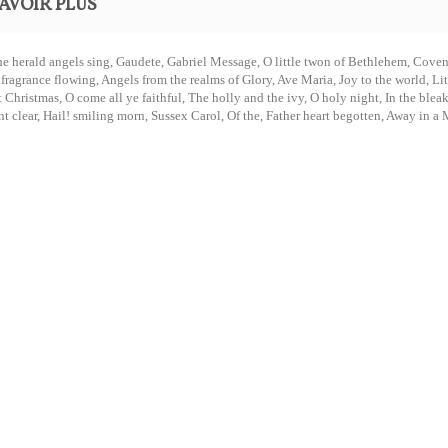
AVOIR PLUS
he herald angels sing, Gaudete, Gabriel Message, O little twon of Bethlehem, Coventr
fragrance flowing, Angels from the realms of Glory, Ave Maria, Joy to the world, Lit
 Christmas, O come all ye faithful, The holly and the ivy, O holy night, In the ble
t clear, Hail! smiling morn, Sussex Carol, Of the, Father heart begotten, Away in a 