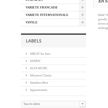
EN S
VARIETE FRANCAISE
VARIETE INTERNATIONALE
Hark! t
goodly 
VINYLE
down at
midnigh
LABELS
ABEAT for Jazz
AD'HOC
ALFA MUSIC
Alkonost Classic
Amadeus Best
Appassionato
Tous les labels