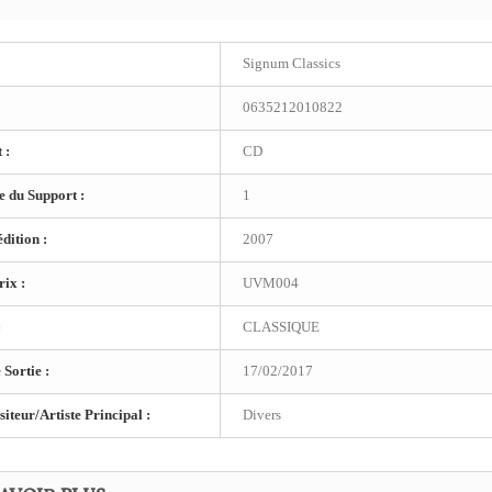
Signum Classics
0635212010822
 :
CD
 du Support :
1
dition :
2007
ix :
UVM004
:
CLASSIQUE
 Sortie :
17/02/2017
teur/Artiste Principal :
Divers