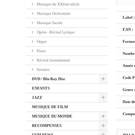
Musique du XXème siècle
Musique Orchestrale
Label :
Musique Sacrée
EAN :
Opéra - Récital Lyrique
Orgue
Format
Piano
Nombre
Récital instrumental
Année é
Sonates
Code Pr
DVD / Blu-Ray Disc
ENFANTS
Genre 
JAZZ
Date de
MUSIQUE DE FILM
Composi
MUSIQUE DU MONDE
RECOMPENSES
UVM NEWS