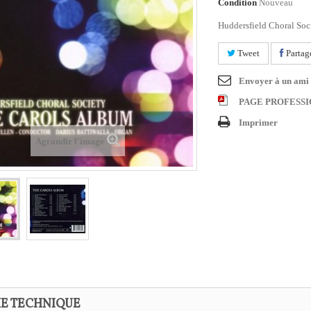
Condition
Nouveau
Huddersfield Choral Soc
Tweet
Partag
Envoyer à un ami
PAGE PROFESS
Imprimer
Agrandir l'image
HE TECHNIQUE