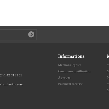
Informations
Mentions légales
M
Conditions d'utilisation
M
(0) 1 42 59 33 28
A propos
M
Paiement sécurisé
M
distribution.com
M