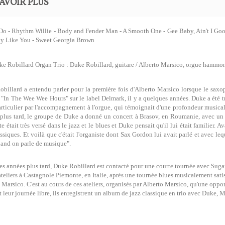
AVOIR PLUS
Do - Rhythm Willie - Body and Fender Man - A Smooth One - Gee Baby, Ain't I Good
ly Like You - Sweet Georgia Brown
e Robillard Organ Trio : Duke Robillard, guitare / Alberto Marsico, orgue hammon
billard a entendu parler pour la première fois d'Alberto Marsico lorsque le sa
é "In The Wee Wee Hours" sur le label Delmark, il y a quelques années. Duke a été 
articulier par l'accompagnement à l'orgue, qui témoignait d'une profondeur music
plus tard, le groupe de Duke a donné un concert à Brasov, en Roumanie, avec un g
te était très versé dans le jazz et le blues et Duke pensait qu'il lui était familier. 
assiques. Et voilà que c'était l'organiste dont Sax Gordon lui avait parlé et avec leq
uand on parle de musique".
s années plus tard, Duke Robillard est contacté pour une courte tournée avec Sug
'ateliers à Castagnole Piemonte, en Italie, après une tournée blues musicalement satis
 Marsico. C'est au cours de ces ateliers, organisés par Alberto Marsico, qu'une oppor
 leur journée libre, ils enregistrent un album de jazz classique en trio avec Duke, Ma