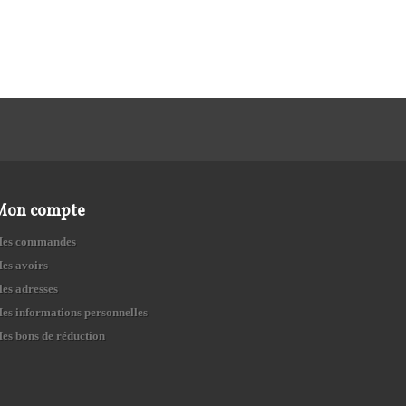
Mon compte
es commandes
es avoirs
es adresses
es informations personnelles
es bons de réduction