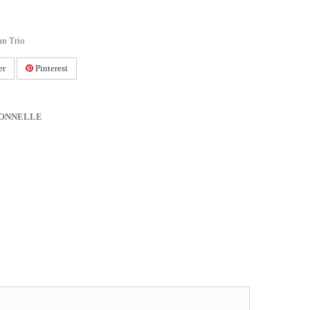
an Trio
er
Pinterest
IONNELLE