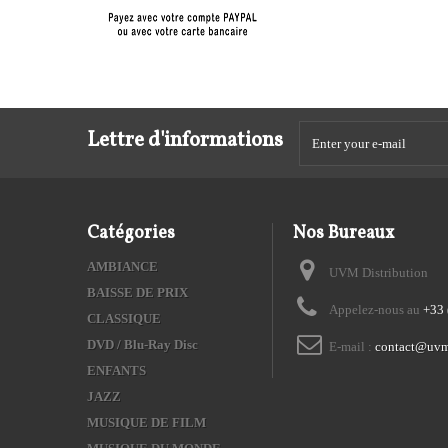
Lettre d'informations
Catégories
Nos Bureaux
AMBIANCE
UVM Distribution
BAISSE DE PRIX
Appelez-nous au
+33 
CLASSIQUE
DVD / Blu-Ray Disc
E-mail :
contact@uvm
ENFANTS
JAZZ
MUSIQUE DE FILM