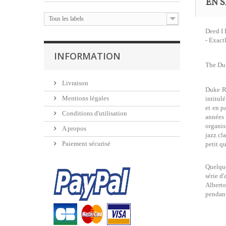
EN S
Tous les labels
Deed I 
- Exact
INFORMATION
The Duk
Livraison
Duke Ro
Mentions légales
intitul
et en p
Conditions d'utilisation
années 
organis
A propos
jazz cl
Paiement sécurisé
petit q
Quelque
série d
Alberto
pendant