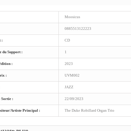
Moosicus
0885513122223
 :
CD
 du Support :
1
dition :
2023
ix :
UVM002
:
JAZZ
 Sortie :
22/09/2023
teur/Artiste Principal :
The Duke Robillard Organ Trio