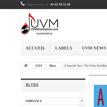
Appelez-nous au :
01 42 59 33 28
ACCUEIL
LABELS
UVM NEWS
JAZZ
Blues
A Smooth One / The Duke Robillar
BLUES
AMBIANCE