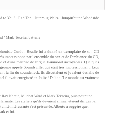
 to You? - Red Top - Jitterbug Waltz - Jumpin'at the Woodside
d / Mark Texeira, batterie
xophoniste Gordon Beadle lui a donné un exemplaire de son CD
très impressionné par l'ensemble du son et de l'ambiance du CD,
ale et d'une maîtrise de l'orgue Hammond incroyables. Quelques
roupe appelé Soundsville, qui était très impressionnant. Leur
Avant la fin du soundcheck, ils discutaient et jouaient des airs de
uel il avait enregistré en Italie ! Duke : "Le monde est vraiment
ar Ray Norcia, Mudcat Ward et Mark Teixeira, puis pour une
faisante. Les ateliers qu'ils devaient animer étaient dirigés par
tunité intéressante s'est présentée. Alberto a suggéré que,
rk et lui.