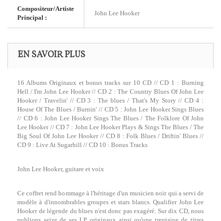
Compositeur/Artiste
John Lee Hooker
Principal :
EN SAVOIR PLUS
16 Albums Originaux et bonus tracks sur 10 CD // CD 1 : Burning
Hell / I'm John Lee Hooker // CD 2 : The Country Blues Of John Lee
Hooker / Travelin' // CD 3 : The blues / That's My Story // CD 4 :
House Of The Blues / Burnin' // CD 5 : John Lee Hooker Sings Blues
// CD 6 : John Lee Hooker Sings The Blues / The Folklore Of John
Lee Hooker // CD 7 : John Lee Hooker Plays & Sings The Blues / The
Big Soul Of John Lee Hooker // CD 8 : Folk Blues / Driftin' Blues //
CD 9 : Live At Sugarhill // CD 10 : Bonus Tracks
John Lee Hooker, guitare et voix
Ce coffret rend hommage à l'héritage d'un musicien noir qui a servi de
modèle à d'innombrables groupes et stars blancs. Qualifier John Lee
Hooker de légende du blues n'est donc pas exagéré. Sur dix CD, nous
publions seize de ses LP originaux ainsi qu'une trentaine de titres