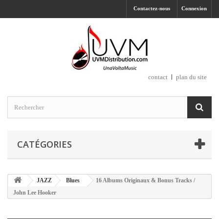
Contactez-nous
Connexion
contact
plan du site
CATÉGORIES
JAZZ
Blues
16 Albums Originaux & Bonus Tracks /
John Lee Hooker