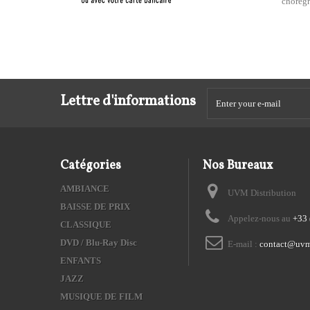
chorégr
Lettre d'informations
Catégories
Nos Bureaux
AMBIANCE
UVM Distribution
BAISSE DE PRIX
Appelez-nous au
+33 
CLASSIQUE
DVD / Blu-Ray Disc
E-mail :
contact@uvm
ENFANTS
JAZZ
MUSIQUE DE FILM