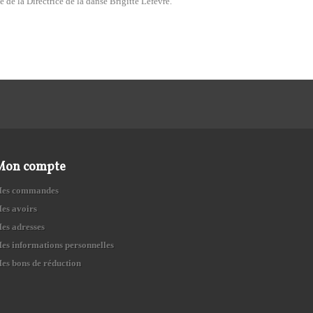
e de la Directrice de la danse Brigitte Lefèvre.
Mon compte
es commandes
es avoirs
es adresses
es informations personnelles
es bons de réduction