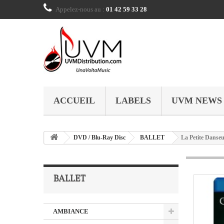
Appelez-nous au :
01 42 59 33 28
ACCUEIL
LABELS
UVM NEWS
DVD / Blu-Ray Disc
BALLET
La Petite Danseu
BALLET
AMBIANCE