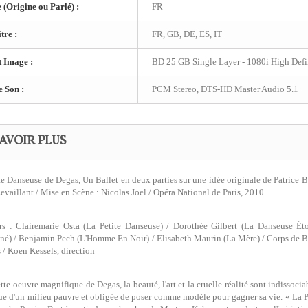
(Origine ou Parlé) :
FR
tre :
FR, GB, DE, ES, IT
 Image :
BD 25 GB Single Layer - 1080i High Defin
e Son :
PCM Stereo, DTS-HD Master Audio 5.1
AVOIR PLUS
te Danseuse de Degas, Un Ballet en deux parties sur une idée originale de Patrice 
evaillant / Mise en Scène : Nicolas Joel / Opéra National de Paris, 2010
s : Clairemarie Osta (La Petite Danseuse) / Dorothée Gilbert (La Danseuse Ét
né) / Benjamin Pech (L'Homme En Noir) / Elisabeth Maurin (La Mère) / Corps de Ball
s / Koen Kessels, direction
tte oeuvre magnifique de Degas, la beauté, l'art et la cruelle réalité sont indissocia
sue d'un milieu pauvre et obligée de poser comme modèle pour gagner sa vie. « La 