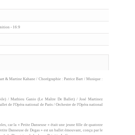
ition - 16:9
Bart & Martine Kahane / Chorégraphie : Patrice Bart / Musique :
oile) / Mathieu Ganio (Le Maître De Ballet) / José Martinez
et de l'Opéra national de Paris / Orchestre de l'Opéra national
bles, car la « Petite Danseuse » était une jeune fille de quatorze
Petite Danseuse de Degas » est un ballet émouvant, conçu par le