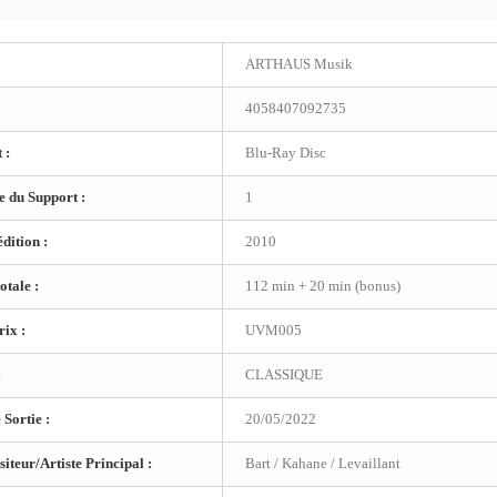
ARTHAUS Musik
4058407092735
 :
Blu-Ray Disc
 du Support :
1
dition :
2010
otale :
112 min + 20 min (bonus)
ix :
UVM005
:
CLASSIQUE
 Sortie :
20/05/2022
teur/Artiste Principal :
Bart / Kahane / Levaillant