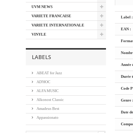
UVM NEWS
VARIETE FRANCAISE
Label :
VARIETE INTERNATIONALE
EAN :
VINYLE
Format
Nombre
LABELS
Année é
ABEAT for Jazz
Durée t
AD'HOC
Code Pr
ALFA MUSIC
Alkonost Classic
Genre 
Amadeus Best
Date de
Appassionato
Composi