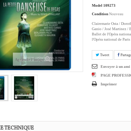
Model
109273
Condition
Nouveau
Clairemarie Osta / Dorot
Ganio / José Martinez / 
Ballet de l'Opéra nationa
l'Opéra national de Paris
Tweet
Partag
Agrandir l'image
Envoyer à un ami
PAGE PROFESS
Imprimer
HE TECHNIQUE