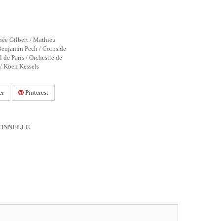
hée Gilbert / Mathieu
Benjamin Pech / Corps de
l de Paris / Orchestre de
 / Koen Kessels
er
Pinterest
IONNELLE