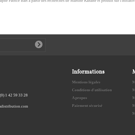
aphe Patrice Bart à partir des recherches de Martine Kahane et produit sur l'initiativ
Informations
Mentions légales
M
Conditions d'utilisation
M
(0) 1 42 59 33 28
A propos
M
Paiement sécurisé
M
distribution.com
M