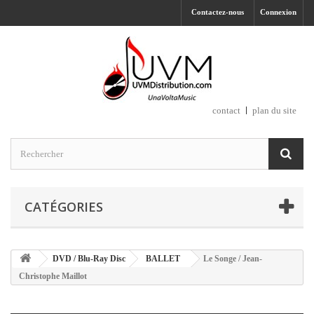
Contactez-nous
Connexion
contact
plan du site
CATÉGORIES
DVD / Blu-Ray Disc
BALLET
Le Songe / Jean-
Christophe Maillot